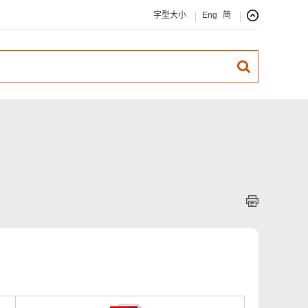
字型大小
Eng
简