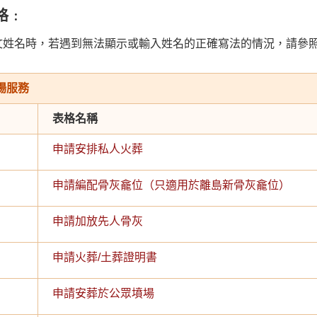
格﹕
文姓名時，若遇到無法顯示或輸入姓名的正確寫法的情況，請參
場服務
表格名稱
申請安排私人火葬
申請編配骨灰龕位（只適用於離島新骨灰龕位）
申請加放先人骨灰
申請火葬/土葬證明書
申請安葬於公眾墳場