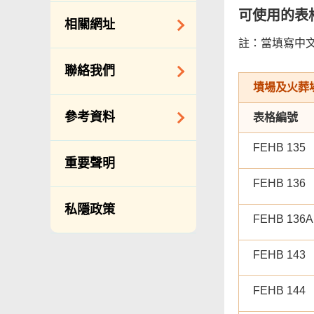
約承辦商與其僱員
公開資料守則
可使用的表
相關網址
的標準僱傭合約
向公眾提供的免費/
註：當填寫中
邀請提交意向書
收費資料
相關政府機構
聯絡我們
備存紀錄一覽表
相關網站
墳場及火葬
披露記錄
查詢、建議、要求
參考資料
表格編號
和投訴
公開資料程序/收費
常用電話號碼
FEHB 135
年度整合開放數據
重要聲明
計劃（包含空間數
分區環境衞生辦事
FEHB 136
據計劃）
處地址及電話
私隱政策
立法會事務
滲水投訴調查聯合
FEHB 136A
辦事處 辦公時間、
促進種族平等
地址及聯絡號碼
FEHB 143
刊物
政府電話簿
統計
FEHB 144
無障礙統籌經理和