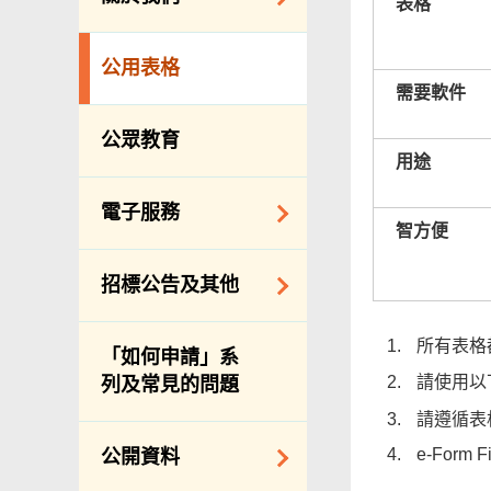
表格
防治蟲鼠
組織結構
公眾街市
公用表格
理想與使命
小販管理
需要軟件
服務承諾
墳場及火葬場
公眾教育
用途
個人資料(私隱)條例
各項牌照
食物安全
電子服務
智方便
私營骨灰龕
網上付款
招標公告及其他
公共設施
網上牌照服務
招標通告索引
所有表格
「如何申請」系
主要採購服務預覽
請使用以
列及常見的問題
申請納入食物環境
請遵循表
衞生署通知名單
e-For
公開資料
適用於政府服務合