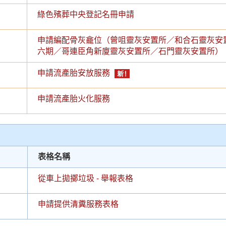
綠色殯葬中央登記名冊申請
申請編配骨灰龕位（曾咀靈灰安置所／和合石靈灰安
六期／哥連臣角新廈靈灰安置所／石門靈灰安置所）
申請流產胎安放服務
申請流產胎火化服務
表格名稱
從車上拋擲垃圾 - 舉報表格
申請提供清糞服務表格