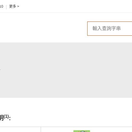
10
更多 >
(1)
明
: