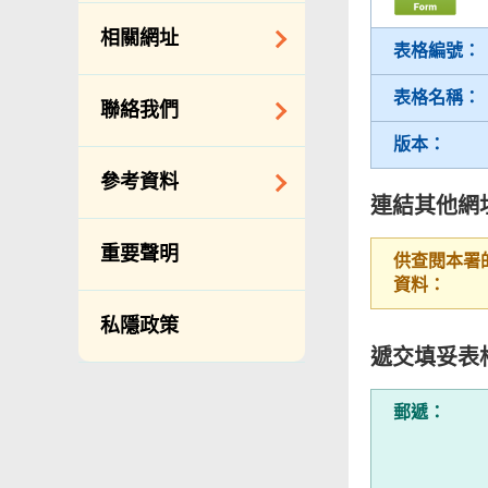
約承辦商與其僱員
公開資料守則
相關網址
的標準僱傭合約
表格編號：
向公眾提供的免費/
邀請提交意向書
收費資料
相關政府機構
表格名稱：
聯絡我們
備存紀錄一覽表
相關網站
版本：
披露記錄
查詢、建議、要求
參考資料
和投訴
公開資料程序/收費
連結其他網
常用電話號碼
年度整合開放數據
重要聲明
供查閱本署
計劃（包含空間數
分區環境衞生辦事
資料：
據計劃）
處地址及電話
私隱政策
立法會事務
滲水投訴調查聯合
遞交填妥表
辦事處 辦公時間、
促進種族平等
地址及聯絡號碼
刊物
郵遞：
政府電話簿
統計
無障礙統籌經理和