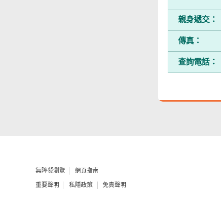
無障礙主任
由食物環境衞生署
親身遞交：
辦理作公事用途的
傳真：
聲明／宣誓
網站意見調查
查詢電話：
郵件貼上足夠郵資
無障礙瀏覽
網頁指南
重要聲明
私隱政策
免責聲明