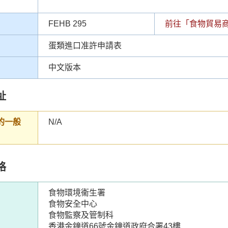
FEHB 295
前往「食物貿易
蛋類進口准許申請表
中文版本
址
的一般
N/A
格
食物環境衞生署
食物安全中心
食物監察及管制科
香港金鐘道66號金鐘道政府合署43樓