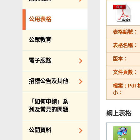
防治蟲鼠
組織結構
公眾街市
公用表格
理想與使命
小販管理
表格編號：
服務承諾
墳場及火葬場
公眾教育
表格名稱：
個人資料(私隱)條例
各項牌照
版本：
食物安全
電子服務
私營骨灰龕
文件頁數：
網上付款
招標公告及其他
公共設施
檔案﹝Pdf
網上牌照服務
小：
招標通告索引
「如何申請」系
主要採購服務預覽
列及常見的問題
網上表格
申請納入食物環境
衞生署通知名單
公開資料
適用於政府服務合