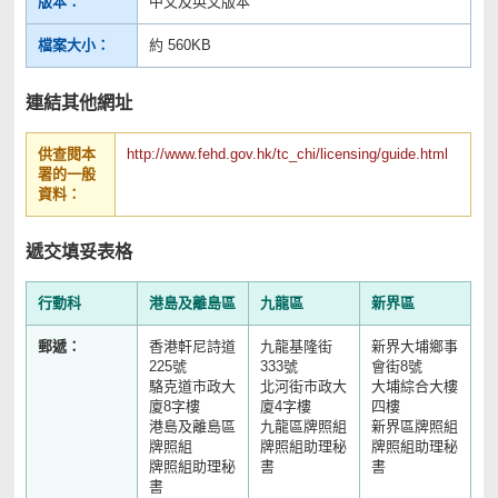
版本：
中文及英文版本
檔案大小：
約 560KB
連結其他網址
供查閱本
http://www.fehd.gov.hk/tc_chi/licensing/guide.html
署的一般
資料：
遞交填妥表格
行動科
港島及離島區
九龍區
新界區
郵遞：
香港軒尼詩道
九龍基隆街
新界大埔鄉事
225號
333號
會街8號
駱克道市政大
北河街市政大
大埔綜合大樓
廈8字樓
廈4字樓
四樓
港島及離島區
九龍區牌照組
新界區牌照組
牌照組
牌照組助理秘
牌照組助理秘
牌照組助理秘
書
書
書