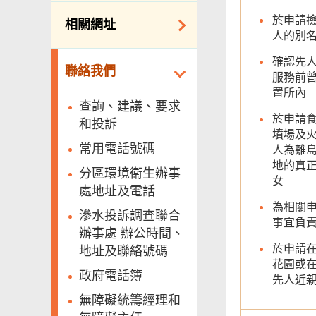
約承辦商與其僱員
公開資料守則
於申請
相關網址
的標準僱傭合約
人的別
向公眾提供的免費/
邀請提交意向書
收費資料
相關政府機構
確認先
聯絡我們
服務前
備存紀錄一覽表
相關網站
置所內
披露記錄
查詢、建議、要求
於申請
和投訴
公開資料程序/收費
墳場及
常用電話號碼
人為離
地的真
分區環境衞生辦事
女
處地址及電話
為相關
滲水投訴調查聯合
事宜負
辦事處 辦公時間、
於申請
地址及聯絡號碼
花園或
政府電話簿
先人近
無障礙統籌經理和