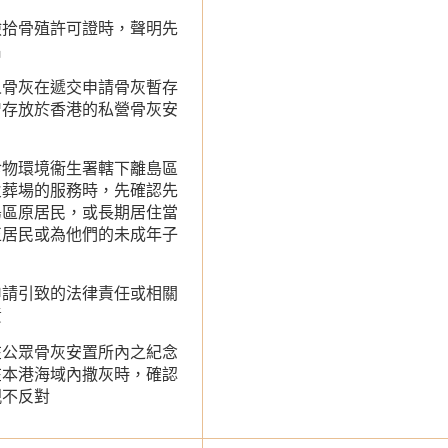
撿拾骨殖許可證時，聲明先
名
人骨灰在遞交申請骨灰暫存
曾存放於香港的私營骨灰安
食物環境衞生署轄下離島區
火葬場的服務時，先確認先
島區原居民，或長期居住當
正居民或為他們的未成年子
申請引致的法律責任或相關
責
在公眾骨灰安置所內之紀念
在本港海域內撒灰時，確認
親不反對