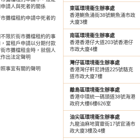
明申請人與死者的關係
東區環境衞生辦事處
香港鰂魚涌街38號鰂魚涌市政
街市攤檔租約申請中死者的
大廈3樓
南區環境衞生辦事處
明不限於街市攤檔租約的事
香港香港仔大道203號香港仔
如，當租戶申請以分期付款
市政大廈4樓
付街市攤檔租金時，就個人
況作出法定聲明
灣仔區環境衞生辦事處
牌照事宜有關的聲明
香港灣仔軒尼詩道225號駱克
道市政大廈7樓
離島區環境衞生辦事處
香港中環統一碼頭道38號海港
政府大樓6樓626室
油尖區環境衞生辦事處
九龍油麻地寶靈街17號官涌市
政大廈3樓及4樓