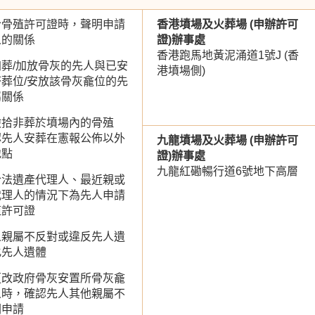
拾骨殖許可證時，聲明申請
香港墳場及火葬場 (申辦許可
人的關係
證)辦事處
香港跑馬地黃泥涌道1號J (香
葬/加放骨灰的先人與已安
港墳場側)
葬位/安放該骨灰龕位的先
屬關係
撿拾非葬於墳場內的骨殖
認先人安葬在憲報公佈以外
九龍墳場及火葬場 (申辦許可
地點
證)辦事處
九龍紅磡暢行道6號地下高層
合法遺產代理人、最近親或
代理人的情況下為先人申請
殖許可證
人親屬不反對或違反先人遺
化先人遺體
更改政府骨灰安置所骨灰龕
人時，確認先人其他親屬不
關申請