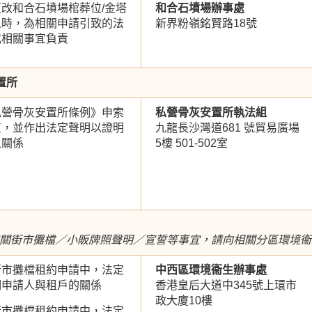
改和合石墳場棺葬位/金塔
和合石墳場辦事處
人時，為相關申請引致的法
新界粉嶺銘賢路18號
或相關事宜負責
置所
私營骨灰安置所條例》申索
私營骨灰安置所執法組
灰，並作出法定聲明以證明
九龍長沙灣道681 號貿易廣場
之關係
5樓 501-502室
有關街市攤檔／小販牌照聲明／宣誓等事宜，請向相關分區環境
街市攤檔租約申請中，法定
中西區環境衞生辦事處
明申請人與租戶的關係
香港皇后大道中345號上環市
政大廈10樓
街市攤檔租約申請中，法定