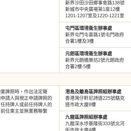
新界沙田沙田鄉事會路138號
新城市中央廣場第1座12樓
1201-1207室及1220-1221室
屯門區環境衞生辦事處
新界屯門屯喜路1號屯門政府
合署1樓及3樓
元朗區環境衞生辦事處
新界元朗橋樂坊2號元朗政府
合署2樓-5樓
物業牌照時，作出法定聲
港島及離島區牌照組辦事處
明申請人與現正申請牌照的
香港灣仔軒尼詩道225號駱克
前任持牌人或前任持牌人的
道市政大廈8樓
／前任東主並無業務聯繫
九龍區牌照組辦事處
九龍深水埗基隆街333號北河
街市政大廈4樓