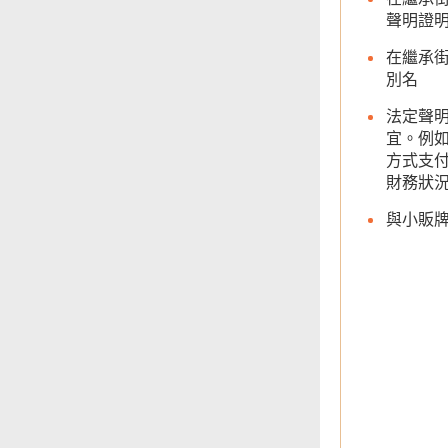
統計
聲明證
在繼承
別名
法定聲
宜。例
方式支
財務狀
與小販