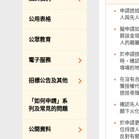
防治蟲鼠
申請撿
組織結構
公眾街市
人與先
公用表格
理想與使命
小販管理
擬申請加
服務承諾
葬該金塔
墳場及火葬場
公眾教育
人的親
個人資料(私隱)條例
各項牌照
於申請
食物安全
電子服務
時，確
墳場的
私營骨灰龕
網上付款
在沒有
招標公告及其他
公共設施
獲授權
網上牌照服務
撿拾骨
招標通告索引
「如何申請」系
確認先
主要採購服務預覽
列及常見的問題
願下火
申請納入食物環境
於申請
衞生署通知名單
公開資料
位持證
適用於政府服務合
反對有