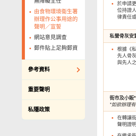
無障礙主任
於申請更
位持證
由食物環境衞生署
律責任
辦理作公事用途的
聲明／宣誓
私營骨灰安
網站意見調查
郵件貼上足夠郵資
根據《
先人骨
與先人
參考資料
年度整合開放數據
重要聲明
計劃（包含空間數
街市及小販*
據計劃）
*如欲辦理
私隱政策
立法會事務
在轉讓
促進種族平等
聲明證
刊物
在繼承