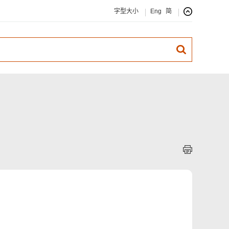
字型大小
Eng
简