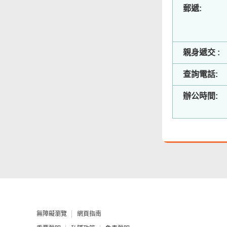
無障礙主任
郵遞:
由食物環境衞生署
辦理作公事用途的
聲明／宣誓
親身遞交 :
網站意見調查
查詢電話:
郵件貼上足夠郵資
辦公時間:
無障礙瀏覽
網頁指南