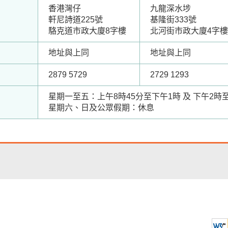
香港灣仔
九龍深水埗
軒尼詩道225號
基隆街333號
駱克道市政大廈8字樓
北河街市政大廈4字樓
地址與上同
地址與上同
2879 5729
2729 1293
星期一至五：上午8時45分至下午1時 及 下午2時
星期六、日及公眾假期：休息