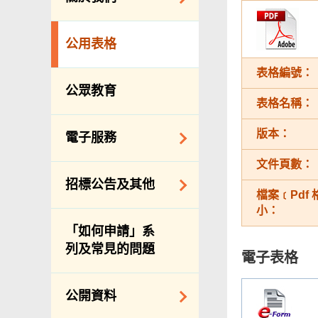
防治蟲鼠
組織結構
公眾街市
公用表格
理想與使命
小販管理
表格編號：
服務承諾
墳場及火葬場
公眾教育
表格名稱：
個人資料(私隱)條例
各項牌照
版本：
食物安全
電子服務
私營骨灰龕
文件頁數：
網上付款
招標公告及其他
公共設施
檔案﹝Pdf
網上牌照服務
小：
招標通告索引
「如何申請」系
主要採購服務預覽
列及常見的問題
電子表格
申請納入食物環境
衞生署通知名單
公開資料
適用於政府服務合