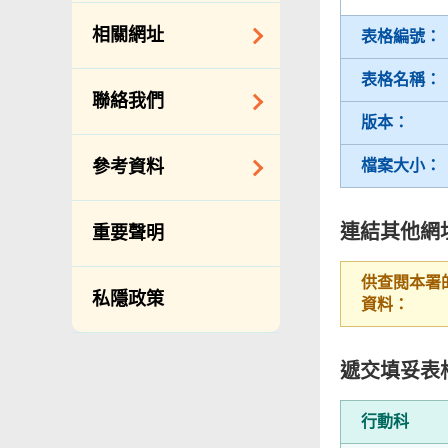
約承辦商與其僱員
公開資料守則
相關網址
表格編號：
的標準僱傭合約
向公眾提供的免費/
邀請提交意向書
收費資料
表格名稱：
相關政府機構
聯絡我們
備存紀錄一覽表
相關網站
版本：
披露記錄
查詢、建議、要求
檔案大小：
參考資料
和投訴
公開資料程序/收費
常用電話號碼
年度整合開放數據
連結其他網
重要聲明
計劃（包含空間數
分區環境衞生辦事
據計劃）
處地址及電話
供查閱本署
私隱政策
立法會事務
資料：
滲水投訴調查聯合
辦事處 辦公時間、
促進種族平等
地址及聯絡號碼
遞交填妥表
刊物
政府電話簿
統計
行動科
無障礙統籌經理和