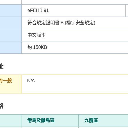
eFEHB 91
符合規定證明書 B (樓宇安全規定)
中文版本
約 150KB
址
的一般
N/A
格
港島及離島區
九龍區