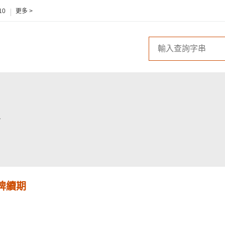
10
更多 >
牌續期