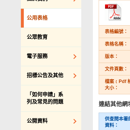
防治蟲鼠
組織結構
公眾街市
公用表格
理想與使命
小販管理
表格編號：
服務承諾
墳場及火葬場
公眾教育
個人資料(私隱)條例
表格名稱：
各項牌照
食物安全
電子服務
版本：
私營骨灰龕
文件頁數：
網上付款
招標公告及其他
公共設施
網上牌照服務
檔案﹝Pdf
大小：
招標通告索引
「如何申請」系
主要採購服務預覽
列及常見的問題
連結其他網
申請納入食物環境
衞生署通知名單
供查閱本署
公開資料
資料：
適用於政府服務合