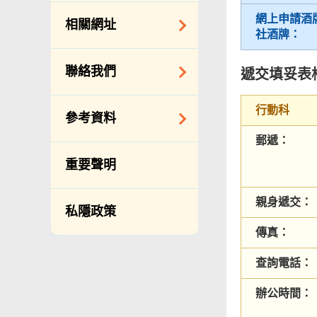
約承辦商與其僱員
公開資料守則
網上申請酒
相關網址
的標準僱傭合約
社酒牌：
向公眾提供的免費/
邀請提交意向書
收費資料
相關政府機構
聯絡我們
遞交填妥表
備存紀錄一覽表
相關網站
披露記錄
查詢、建議、要求
行動科
參考資料
和投訴
公開資料程序/收費
郵遞：
常用電話號碼
年度整合開放數據
重要聲明
計劃（包含空間數
分區環境衞生辦事
據計劃）
處地址及電話
親身遞交：
私隱政策
立法會事務
滲水投訴調查聯合
傳真：
辦事處 辦公時間、
促進種族平等
地址及聯絡號碼
刊物
查詢電話：
政府電話簿
統計
辦公時間：
無障礙統籌經理和