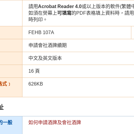
請用
Acrobat Reader 4.0
或以上版本的軟件(繁體中
如須在熒幕上
可填寫
的PDF表格填上資料時，請用
時列印。
FEHB 107A
申請會社酒牌續期
中文及英文版本
16 頁
 格式﹞
626KB
址
的一般
如何申請酒牌及會社酒牌