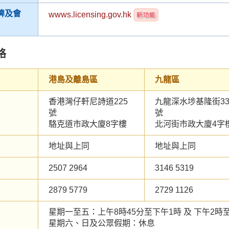
牌及會
wwws.licensing.gov.hk
格
港島及離島區
九龍區
香港灣仔軒尼詩道225
九龍深水埗基隆街33
號
號
駱克道市政大廈8字樓
北河街市政大廈4字
地址與上同
地址與上同
2507 2964
3146 5319
2879 5779
2729 1126
星期一至五：上午8時45分至下午1時 及 下午2時
星期六、日及公眾假期：休息