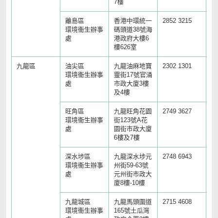
7樓
離島區
香港中環統一
2852 3215
25
環境衞生辦事
碼頭道38號海
處
港政府大樓6
樓626室
九龍區
油尖區
九龍油麻地寶
2302 1301
27
環境衞生辦事
靈街17號官涌
處
市政大廈3樓
及4樓
旺角區
九龍旺角花園
2749 3627
23
環境衞生辦事
街123號A花
處
園街市政大廈
6樓及7樓
深水埗區
九龍深水埗元
2748 6943
27
環境衞生辦事
州街59-63號
處
元州街市政大
廈8樓-10樓
九龍城區
九龍馬頭圍道
2715 4608
27
環境衞生辦事
165號土瓜灣