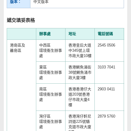
版本：
中文版本
遞交填妥表格
辦事處
地址
電話號碼
傳
港島區及
中西區
香港皇后大道
2545 0506
28
離島區
環境衞生辦事
中345號上環
處
市政大廈10樓
東區
香港鰂魚涌街
3103 7041
25
環境衞生辦事
38號鰂魚涌市
處
政大廈3樓
南區
香港香港仔大
2903 0411
28
環境衞生辦事
道203號香港
處
仔市政大廈4
樓
灣仔區
香港灣仔軒尼
2879 5760
25
環境衞生辦事
詩道225號駱
處
克道市政大廈