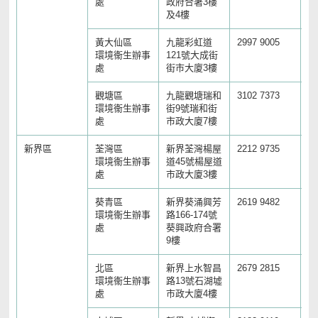
處
政府合署3樓
及4樓
黃大仙區
九龍彩虹道
2997 9005
23
環境衞生辦事
121號大成街
處
街市大廈3樓
觀塘區
九龍觀塘瑞和
3102 7373
23
環境衞生辦事
街9號瑞和街
處
市政大廈7樓
新界區
荃灣區
新界荃灣楊屋
2212 9735
24
環境衞生辦事
道45號楊屋道
處
市政大廈3樓
葵青區
新界葵涌興芳
2619 9482
24
環境衞生辦事
路166-174號
處
葵興政府合署
9樓
北區
新界上水智昌
2679 2815
26
環境衞生辦事
路13號石湖墟
處
市政大廈4樓