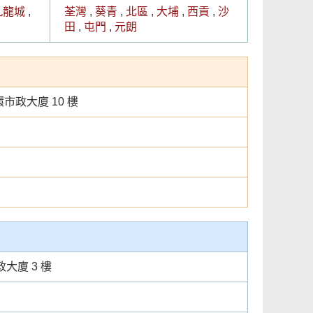
九龍城
,
荃灣
,
葵青
,
北區
,
大埔
,
西貢
,
沙
田
,
屯門
,
元朗
市政大廈 10 樓
大廈 3 樓