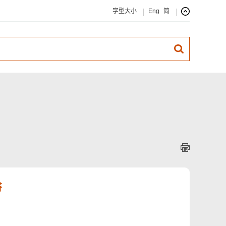
字型大小
Eng
简
書