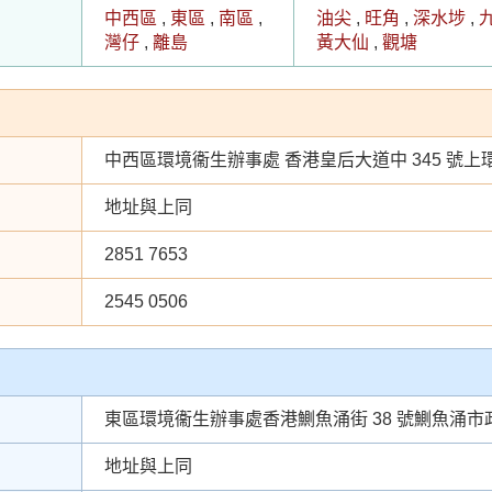
中西區
,
東區
,
南區
,
油尖
,
旺角
,
深水埗
,
灣仔
,
離島
黃大仙
,
觀塘
中西區環境衞生辦事處 香港皇后大道中 345 號上環
地址與上同
2851 7653
2545 0506
東區環境衞生辦事處香港鰂魚涌街 38 號鰂魚涌市政
地址與上同