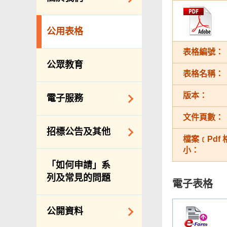
防治蟲鼠
組織結構
公眾街市
公用表格
理想與使命
小販管理
表格編號：
服務承諾
墳場及火葬場
公眾教育
表格名稱：
個人資料(私隱)條例
各項牌照
版本：
食物安全
電子服務
私營骨灰龕
文件頁數：
網上付款
招標公告及其他
公共設施
檔案﹝Pdf
網上牌照服務
小：
招標通告索引
「如何申請」系
主要採購服務預覽
列及常見的問題
電子表格
申請納入食物環境
衞生署通知名單
公開資料
適用於政府服務合