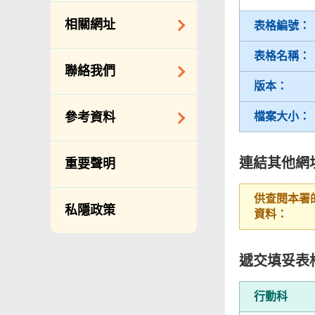
約承辦商與其僱員
公開資料守則
相關網址
表格編號：
的標準僱傭合約
向公眾提供的免費/
邀請提交意向書
收費資料
表格名稱：
相關政府機構
聯絡我們
備存紀錄一覽表
相關網站
版本：
披露記錄
查詢、建議、要求
檔案大小：
參考資料
和投訴
公開資料程序/收費
常用電話號碼
年度整合開放數據
連結其他網
重要聲明
計劃（包含空間數
分區環境衞生辦事
據計劃）
處地址及電話
供查閱本署
私隱政策
立法會事務
資料：
滲水投訴調查聯合
辦事處 辦公時間、
促進種族平等
地址及聯絡號碼
遞交填妥表
刊物
政府電話簿
統計
行動科
無障礙統籌經理和