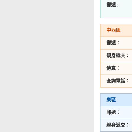
無障礙主任
郵遞 :
由食物環境衞生署
辦理作公事用途的
聲明／宣誓
中西區
網站意見調查
郵遞：
郵件貼上足夠郵資
親身遞交：
傳真：
查詢電話：
東區
郵遞：
親身遞交：