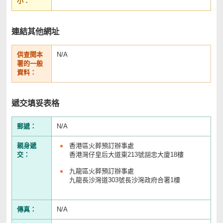
小：
連結其他網址
供查閱本
N/A
署的一般
資料：
遞交填妥表格
郵遞：
N/A
親身遞
香港區火葬預訂辦事處
交：
香港灣仔皇后大道東213號胡忠大廈18樓
九龍區火葬預訂辦事處
九龍長沙灣道303號長沙灣政府合署1樓
傳真：
N/A