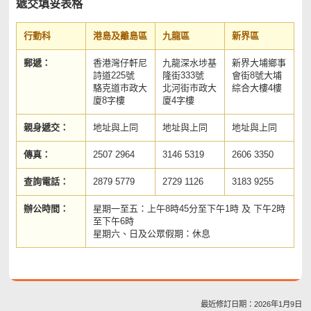
遞交填妥表格
行動科
港島及離島區
九龍區
新界區
郵遞：
香港灣仔軒尼
九龍深水埗基
新界大埔鄉事
詩道225號
隆街333號
會街8號大埔
駱克道市政大
北河街市政大
綜合大樓4樓
廈8字樓
廈4字樓
親身遞交：
地址與上同
地址與上同
地址與上同
傳真：
2507 2964
3146 5319
2606 3350
查詢電話：
2879 5779
2729 1126
3183 9255
辦公時間：
星期一至五：上午8時45分至下午1時 及 下午2時
至下午6時
星期六、日及公眾假期：休息
最近修訂日期：2026年1月9日