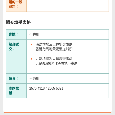
署的一般
資料：
遞交填妥表格
郵遞：
不適用
親身遞
港島墳場及火葬場辦事處
交：
香港跑馬地黃泥涌道1號J
九龍墳場及火葬場辦事處
九龍紅磡暢行道6號地下高層
傳真：
不適用
查詢電
2570 4318 / 2365 5321
話：