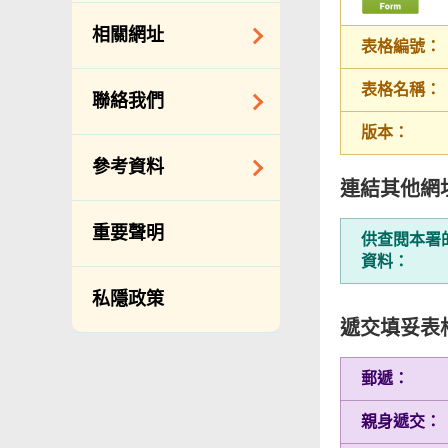
約承辦商與其僱員
公開資料守則
相關網址
的標準僱傭合約
表格編號：
向公眾提供的免費/
邀請提交意向書
收費資料
相關政府機構
表格名稱：
聯絡我們
備存紀錄一覽表
相關網站
版本：
披露記錄
查詢、建議、要求
參考資料
和投訴
公開資料程序/收費
連結其他網
常用電話號碼
年度整合開放數據
重要聲明
供查閱本署
計劃（包含空間數
分區環境衞生辦事
資料：
據計劃）
處地址及電話
私隱政策
立法會事務
滲水投訴調查聯合
遞交填妥表
辦事處 辦公時間、
促進種族平等
地址及聯絡號碼
刊物
郵遞：
政府電話簿
統計
親身遞交：
無障礙統籌經理和