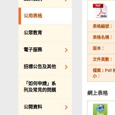
防治蟲鼠
組織結構
公眾街市
公用表格
理想與使命
小販管理
表格編號：
服務承諾
墳場及火葬場
公眾教育
表格名稱：
個人資料(私隱)條例
各項牌照
版本：
食物安全
電子服務
私營骨灰龕
文件頁數：
網上付款
招標公告及其他
公共設施
檔案﹝Pdf
網上牌照服務
小：
招標通告索引
「如何申請」系
主要採購服務預覽
列及常見的問題
網上表格
申請納入食物環境
衞生署通知名單
公開資料
適用於政府服務合