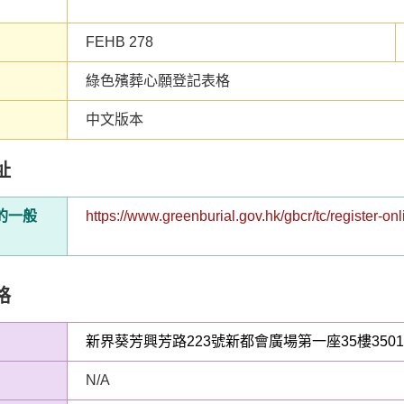
FEHB 278
綠色殯葬心願登記表格
中文版本
址
的一般
https://www.greenburial.gov.hk/gbcr/tc/register-on
格
新界葵芳興芳路223號新都會廣場第一座35樓3501至3
N/A