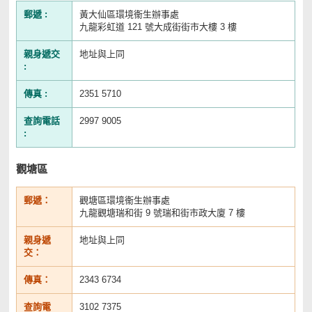
郵遞 :
黃大仙區環境衞生辦事處
九龍彩虹道 121 號大成街街市大樓 3 樓
親身遞交
地址與上同
:
傳真 :
2351 5710
查詢電話
2997 9005
:
觀塘區
郵遞：
觀塘區環境衞生辦事處
九龍觀塘瑞和街 9 號瑞和街市政大廈 7 樓
親身遞
地址與上同
交：
傳真：
2343 6734
查詢電
3102 7375