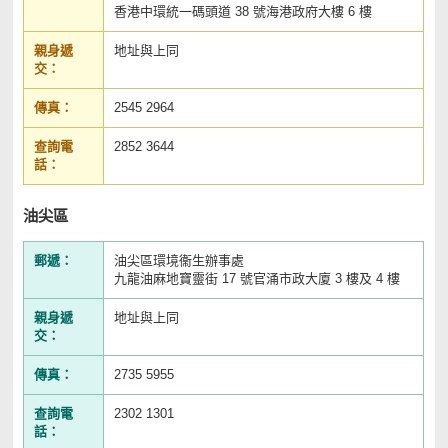
香港中環統一碼頭道 38 號海港政府大樓 6 樓
親身遞
地址與上同
交：
傳真：
2545 2964
查詢電
2852 3644
話：
油尖區
郵遞：
油尖區環境衞生辦事處
九龍油麻地寶靈街 17 號官涌市政大廈 3 樓及 4 樓
親身遞
地址與上同
交：
傳真：
2735 5955
查詢電
2302 1301
話：