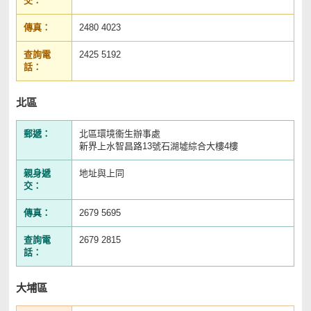
交：
傳真：
2480 4023
查詢電
2425 5192
話：
北區
郵遞：
北區環境衞生辦事處
新界上水智昌路13號石湖墟綜合大樓4樓
親身遞
地址與上同
交：
傳真：
2679 5695
查詢電
2679 2815
話：
大埔區