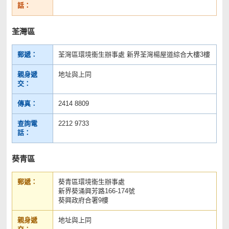
話：
荃灣區
郵遞：
荃灣區環境衞生辦事處 新界荃灣楊屋道綜合大樓3樓
親身遞
地址與上同
交：
傳真：
2414 8809
查詢電
2212 9733
話：
葵青區
郵遞：
葵青區環境衞生辦事處
新界葵涌興芳路166-174號
葵興政府合署9樓
親身遞
地址與上同