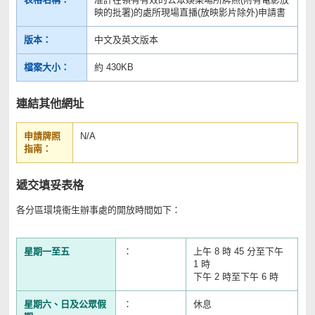
映的批署)的處所現場直播(放映影片除外)申請書
版本：
中文及英文版本
檔案大小：
約 430KB
連結其他網址
申請牌照
N/A
指南：
遞交填妥表格
各分區環境衞生辦事處的開放時間如下：
星期一至五
：
上午 8 時 45 分至下午
1 時
下午 2 時至下午 6 時
星期六、日及公眾假
：
休息