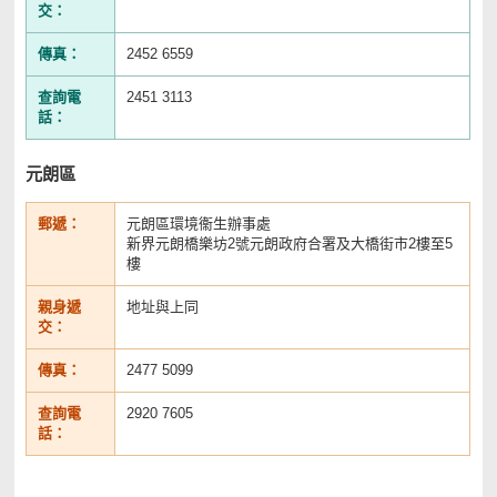
交：
傳真：
2452 6559
查詢電
2451 3113
話：
元朗區
郵遞：
元朗區環境衞生辦事處
新界元朗橋樂坊2號元朗政府合署及大橋街市2樓至5
樓
親身遞
地址與上同
交：
傳真：
2477 5099
查詢電
2920 7605
話：