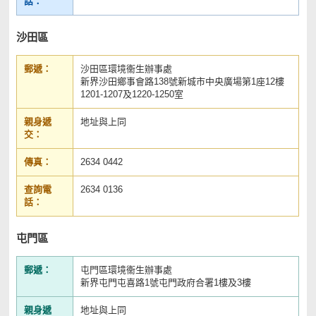
話：
沙田區
郵遞：
沙田區環境衞生辦事處
新界沙田鄉事會路138號新城市中央廣場第1座12樓
1201-1207及1220-1250室
親身遞
地址與上同
交：
傳真：
2634 0442
查詢電
2634 0136
話：
屯門區
郵遞：
屯門區環境衞生辦事處
新界屯門屯喜路1號屯門政府合署1樓及3樓
親身遞
地址與上同