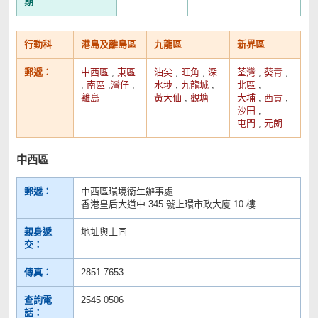
期
行動科
港島及離島區
九龍區
新界區
郵遞：
中西區
,
東區
油尖
,
旺角
,
深
荃灣
,
葵青
,
,
南區
,
灣仔
,
水埗
,
九龍城
,
北區
,
離島
黃大仙
,
觀塘
大埔
,
西貢
,
沙田
,
屯門
,
元朗
中西區
郵遞：
中西區環境衞生辦事處
香港皇后大道中 345 號上環市政大廈 10 樓
親身遞
地址與上同
交：
傳真：
2851 7653
查詢電
2545 0506
話：