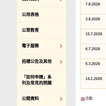
防治蟲鼠
7.8.2026
組織結構
公眾街市
公用表格
理想與使命
3.8.2026
小販管理
服務承諾
墳場及火葬場
公眾教育
15.7.2026
個人資料(私隱)條例
各項牌照
食物安全
電子服務
6.7.2026
私營骨灰龕
網上付款
招標公告及其他
公共設施
5.3.2026
網上牌照服務
招標通告索引
「如何申請」系
14.1.2026
主要採購服務預覽
列及常見的問題
申請納入食物環境
衞生署通知名單
活動
公開資料
適用於政府服務合