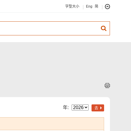
字型大小
Eng
简
年:
去