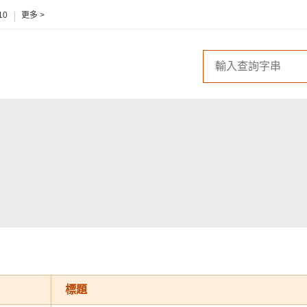
10
更多 >
標題