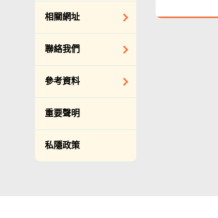
約承辦商與其僱員
公開資料守則
相關網址
的標準僱傭合約
向公眾提供的免費/
邀請提交意向書
收費資料
相關政府機構
聯絡我們
備存紀錄一覽表
相關網站
披露記錄
查詢、建議、要求
參考資料
和投訴
公開資料程序/收費
常用電話號碼
年度整合開放數據
重要聲明
計劃（包含空間數
分區環境衞生辦事
據計劃）
處地址及電話
私隱政策
立法會事務
滲水投訴調查聯合
辦事處 辦公時間、
促進種族平等
地址及聯絡號碼
刊物
政府電話簿
統計
無障礙統籌經理和