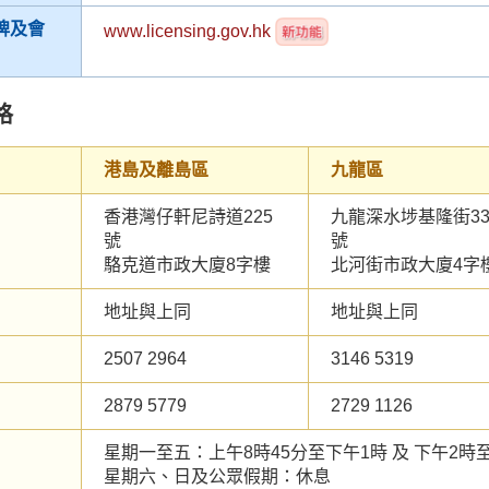
牌及會
www.licensing.gov.hk
格
港島及離島區
九龍區
香港灣仔軒尼詩道225
九龍深水埗基隆街33
號
號
駱克道市政大廈8字樓
北河街市政大廈4字
地址與上同
地址與上同
2507 2964
3146 5319
2879 5779
2729 1126
星期一至五：上午8時45分至下午1時 及 下午2時
星期六、日及公眾假期：休息