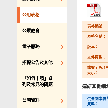
防治蟲鼠
組織結構
公眾街市
公用表格
理想與使命
小販管理
表格編號：
服務承諾
墳場及火葬場
公眾教育
個人資料(私隱)條例
表格名稱：
各項牌照
食物安全
電子服務
版本：
私營骨灰龕
文件頁數：
網上付款
招標公告及其他
公共設施
網上牌照服務
檔案﹝Pdf
大小：
招標通告索引
「如何申請」系
主要採購服務預覽
列及常見的問題
連結其他網
申請納入食物環境
衞生署通知名單
供查閱本署
公開資料
資料：
適用於政府服務合