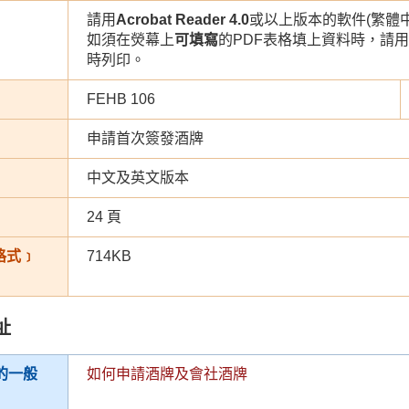
請用
Acrobat Reader 4.0
或以上版本的軟件(繁體中
如須在熒幕上
可填寫
的PDF表格填上資料時，請用
時列印。
FEHB 106
申請首次簽發酒牌
中文及英文版本
24 頁
 格式﹞
714KB
址
的一般
如何申請酒牌及會社酒牌