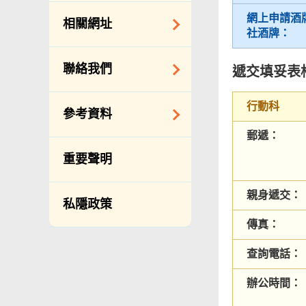
約承辦商與其僱員
公開資料守則
網上申請酒
相關網址
的標準僱傭合約
社酒牌：
向公眾提供的免費/
邀請提交意向書
收費資料
相關政府機構
聯絡我們
遞交填妥表
備存紀錄一覽表
相關網站
披露記錄
查詢、建議、要求
行動科
參考資料
和投訴
公開資料程序/收費
郵遞：
常用電話號碼
年度整合開放數據
重要聲明
計劃（包含空間數
分區環境衞生辦事
據計劃）
處地址及電話
親身遞交：
私隱政策
立法會事務
滲水投訴調查聯合
傳真：
辦事處 辦公時間、
促進種族平等
地址及聯絡號碼
刊物
查詢電話：
政府電話簿
統計
辦公時間：
無障礙統籌經理和