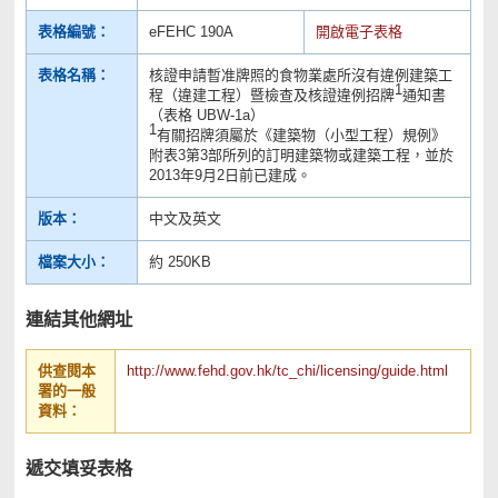
表格編號：
eFEHC 190A
開啟電子表格
表格名稱：
核證申請暫准牌照的食物業處所沒有違例建築工
1
程（違建工程）暨檢查及核證違例招牌
通知書
（表格 UBW-1a）
1
有關招牌須屬於《建築物（小型工程）規例》
附表3第3部所列的訂明建築物或建築工程，並於
2013年9月2日前已建成。
版本：
中文及英文
檔案大小：
約 250KB
連結其他網址
供查閱本
http://www.fehd.gov.hk/tc_chi/licensing/guide.html
署的一般
資料：
遞交填妥表格