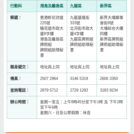
行動科
港島及離島區
九龍區
新界區
郵遞：
香港軒尼詩道
九龍基隆街
新界大埔鄉事
225號
333號
會街8號
駱克道市政大
北河街市政大
大埔綜合大樓
廈8字樓
廈4字樓
四樓
港島及離島區
九龍區牌照組
新界區牌照組
牌照組
牌照組助理秘
牌照組助理秘
牌照組助理秘
書
書
書
親身遞交：
地址與上同
地址與上同
地址與上同
傳真：
2507 2964
3146 5319
2606 3350
查詢電話：
2879 5712
2729 1293
3183 9234
辦公時間：
星期一至五：上午8時45分至下午1時 及 下午2時
至下午6時
星期六、日及公眾假期：休息