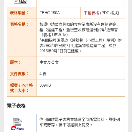
表格編號：
FEHC 190A
下載表格
(PDF 格式)
表格名稱：
核證申請暫准牌照的食物業處所沒有違例建築工
1
程（違建工程）暨檢查及核證違例招牌
通知書
（表格 UBW-1a）
1
有關招牌須屬於《建築物（小型工程）規例》附
表3第3部所列的訂明建築物或建築工程，並於
2013年9月2日前已建成。
版本：
中文及英文
文件頁數：
4 頁
檔案﹝Pdf 格
389KB
式﹞大小：
電子表格
你可開啟電子表格並填寫全部所需資料，然後列
印或貯存，但不可經網上提交。