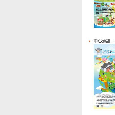
無障礙主任
由食物環境衞生署
辦理作公事用途的
聲明／宣誓
網站意見調查
郵件貼上足夠郵資
中心通訊 – 