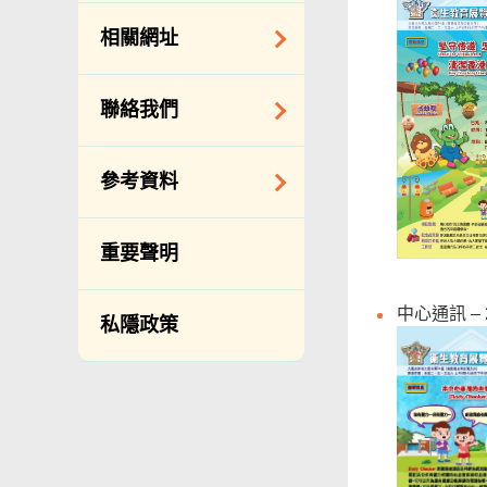
約承辦商與其僱員
公開資料守則
相關網址
的標準僱傭合約
向公眾提供的免費/
邀請提交意向書
收費資料
相關政府機構
聯絡我們
備存紀錄一覽表
相關網站
披露記錄
查詢、建議、要求
參考資料
和投訴
公開資料程序/收費
常用電話號碼
年度整合開放數據
重要聲明
計劃（包含空間數
分區環境衞生辦事
據計劃）
處地址及電話
中心通訊 – 
私隱政策
立法會事務
滲水投訴調查聯合
辦事處 辦公時間、
促進種族平等
地址及聯絡號碼
刊物
政府電話簿
統計
無障礙統籌經理和