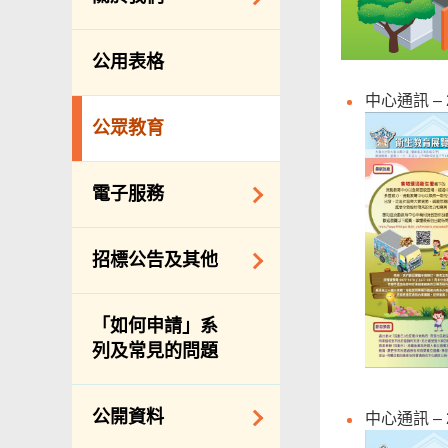
防治蟲鼠
組織結構
公眾街市
公用表格
理想與使命
小販管理
中心通訊 – 
服務承諾
墳場及火葬場
公眾教育
個人資料(私隱)條例
各項牌照
食物安全
電子服務
私營骨灰龕
網上付款
招標公告及其他
公共設施
網上牌照服務
招標通告索引
「如何申請」系
主要採購服務預覽
列及常見的問題
申請納入食物環境
衞生署通知名單
公開資料
中心通訊 – 
適用於政府服務合