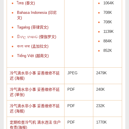
ไทย (泰文)
1064K
Bahasa Indonesia (印尼
708K
文)
708K
Tagalog (菲律宾文)
1139K
සිංහල භාෂාව (僧伽罗文)
884K
বাংলা ভাষা (孟加拉文)
852K
Tiếng Việt (越南文)
冷气滴水非小事 妥善维修不延
JPEG
2479K
迟 (海报)
冷气滴水非小事 妥善维修不延
PDF
240K
迟 (单张)
冷气滴水非小事 妥善维修不延
PDF
232K
迟 (海报)
定期检查冷气机 滴水违法 住户
PDF
1770K
有责(海报)