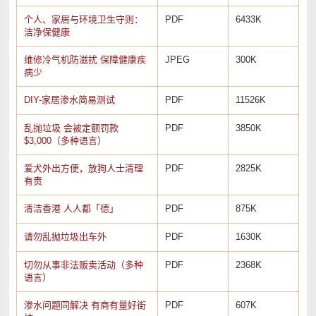
个人、家居与环境卫生守则：
PDF
6433K
洁净保健康
维修冷气机防滋扰 保障健康疾
JPEG
300K
病少
DIY-家居渗水简易测试
PDF
11526K
乱抛垃圾 会被定额罚款
PDF
3850K
$3,000（多种语言）
爱犬外出方便，放狗人士清理
PDF
2825K
有责
清洁香港 人人都「德」
PDF
875K
请勿乱抛垃圾出车外
PDF
1630K
切勿从事非法贩卖活动（多种
PDF
2368K
语言）
渗水问题同解决 有商有量好街
PDF
607K