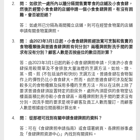
問： 如欲於一處所內以牆分隔開售賣零食的店鋪及小食食肆，
然後於經營小食食肆的店舖申請一個小食食肆牌照，有沒有困
難，會否被拒絕？
答： 如處所已分隔為兩間獨立店鋪，則可在經營食物業的店舖
申請有關食物業牌照。
問： 由2023年3月1日起，小食食肆牌照經放寛可烹製和售賣的
食物種類後與普通食肆牌照有何分別? 兩種牌照對洗手間的要
求有沒有分別？顧客人數是否按座位的數目而計算？
答：由2023年3月1日起的新小食食肆牌照申請，只准許小食食
肆採用較簡單及不會排放大量油煙的烹調方法，如烚、燉、
蒸、燜、煎 (不包括油炸和快炒) 烹調方法，普通食肆在食物製
作上的彈性仍比小食食肆大。然而，由於普通食肆可涉及配製
較多元的食物種類及採用多種的烹煮方法，所以在法例上除了
要求普通食肆須設置特定的廚房外，處所內須提供的食物室佔
樓面面積比例亦較小食食肆高。兩種牌照對洗手間的要求沒有
分別，因洗手間的要求是視乎顧客及員工人數而釐訂，而顧客
人數是根據座位間面積計算出來。
問： 從那裡可找到有關申請食肆牌照的資料？
答：可在《食肆牌照申請指南》或食環署網頁、各牌照辦事處
及「食肆牌照資源中心」內找到有關資料。