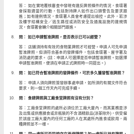
答： 如在實地覆核審查中發現有違反牌照條件的情況，食環署
會採取適當的行動，包括對持牌人如作出口頭警告及要求跟
進；如有違例情況，食環署人員會考慮提出檢控。此外，若涉
及樓宇結構安全／逃生路徑或消防安全及通風設施的違規情
況，食環署會轉介相關部門跟進。
問： 如已申請暫准牌照，是否表示已可以經營？
答： 店鋪須持有有效的食物業牌照才可經營。申請人可先申請
暫准牌照，但須符合基本的發牌條件，包括食環署、屋宇署及
消防處的要求。 (註：申請人可選擇是否申請暫准牌照。如選擇
申請暫准牌照，便須在申請正式牌照時一同提出。)
問： 如已符合暫准牌照的發牌條件，可於多久獲發暫准牌照？
答： 申請人須向牌照簽發辦事處申請，如所須的有關文件符合
要求，則一個工作天內可完成手續。
問： 食肆牌照與工廠食堂牌照有沒有分別？
答：工廠食堂牌照的處所必須位於工廠大廈內，而其業務是涉
及出售或供應膳食或非瓶裝的不含酒精飲品(涼茶除外)，供受僱
於該座工廠大廈內的任何工廠的人在其處所內進食或飲用，兩
種牌照並不一樣。
問： 同一處所可否同時存在兩個牌照？如一處所已持有牌照，