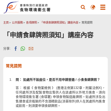
主頁
公共服務
各項牌照
「申請食肆牌照須知」講座內容
常見提問
「申請食肆牌照須知」講座內容
分享:
常見提問
問： 如處所不設座位，是否不用申請普通 / 小食食肆牌照？
答： 根據《 食物業規例 》 (香港法例第132章，附屬法例X)，
任何處所涉及配製食物出售供人在該處所以外地方進食，須向
食物環境衞生署 (食環署) 申領食物製造廠牌照。如處所涉及出
售膳食或非瓶裝的不含酒精飲品(涼茶除外)供人在其處所內進食
或飲用，則須要申領食肆牌照。