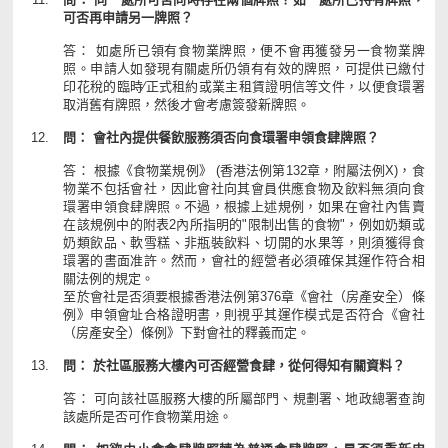
可否再申請另一牌照？
答： 如處所已領有食物業牌照，便不會再獲發另一食物業牌
照。申請人如發現有關處所仍領有有效的牌照，可提供已繳付
印花稅的臨時∕正式租約或業主租賃證明信等文件，以便食環署
取消舊有牌照，然後才會考慮簽發新牌照。
問： 會社內提供餐飲服務須否向食環署申領食肆牌照？
答： 根據《食物業規例》 (香港法例第132章，附屬法例X)，食
物業不包括會社，因此會社向其會員供應食物及飲料無須向食
環署申領食肆牌照。不過，根據上述規例，如果在會社內售賣
在該規例中的附表2內所指明的"限制出售的食物"，例如奶類或
奶類飲品、軟雪糕、非瓶裝飲料、切開的水果等，則須獲得食
環署的書面准許。然而，會社的經營者必須確保其運作符合相
關法例的規定。
至於會社是否須要根據香港法例第376章《會社（房產安全）條
例》申領會址合格證明書，則視乎其運作模式是否符合《會社
（房產安全）條例》下對會社的釋義而定。
問： 於社區服務大樓內可否經營食肆，從何得知有關資料？
答： 可向該社區服務大樓的所屬部門、規劃署、地政總署查詢
該處所是否可作食物業用途。