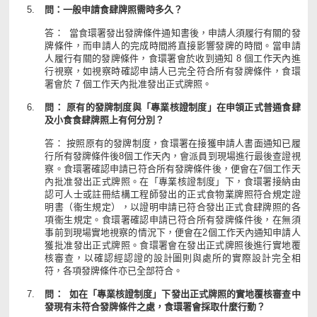
問：一般申請食肆牌照需時多久？
答： 當食環署發出發牌條件通知書後，申請人須履行有關的發
牌條件，而申請人的完成時間將直接影響發牌的時間。當申請
人履行有關的發牌條件，食環署會於收到通知 8 個工作天內進
行視察，如視察時確認申請人已完全符合所有發牌條件，食環
署會於 7 個工作天內批准發出正式牌照。
問： 原有的發牌制度與「專業核證制度」在申領正式普通食肆
及小食食肆牌照上有何分別？
答： 按照原有的發牌制度，食環署在接獲申請人書面通知已履
行所有發牌條件後8個工作天內，會派員到現場進行最後查證視
察。食環署確認申請已符合所有發牌條件後，便會在7個工作天
內批准發出正式牌照。在「專業核證制度」下，食環署接納由
認可人士或註冊結構工程師發出的正式食物業牌照符合規定證
明書（衞生規定），以證明申請已符合發出正式食肆牌照的各
項衞生規定。食環署確認申請已符合所有發牌條件後，在無須
事前到現場實地視察的情況下，便會在2個工作天內通知申請人
獲批准發出正式牌照。食環署會在發出正式牌照後進行實地覆
核審查，以確認經認證的設計圖則與處所的實際設計完全相
符，各項發牌條件亦已全部符合。
問： 如在「專業核證制度」下發出正式牌照的實地覆核審查中
發現有未符合發牌條件之處，食環署會採取什麼行動？