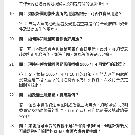
工作天內已進行實地視察以及制定有關的發牌條件。
問： 如設計圖則指出處所的用途為銀行，可否作食肆用途？
答： 申請人須向地政總署及規劃署查詢是否符合政府的租契條
件及法定圖則的規定。
問： 如何得知地鋪可否作食肆用途？
答：可向地政總署查詢該鋪可否作食肆用途。此外，亦須留意
該處所的配套設施，如洗手間、通風設施等是否足夠。
問： 現時申領食肆牌照是否須根據 2006 年 4 月實行的政策？
答： 是，根據 2006 年 4 月 18 日的政策，申請人須證明處所
沒有違建工程，處所的用途符合政府租契條件，以及符合法定
圖則的規定。
問： 如改變土地用途，費用為何？
答： 如欲申請修訂法定圖則或改變土地用途，須獲得城市規劃
委員會及地政總署的批准，有關的費用可向規劃署及地政總署
查詢。
問： 如處所可承受的負載不足4千帕斯卡(kPa)，但經計算後又
可能足夠4千帕斯卡(kPa)，會否考慮有關申請？