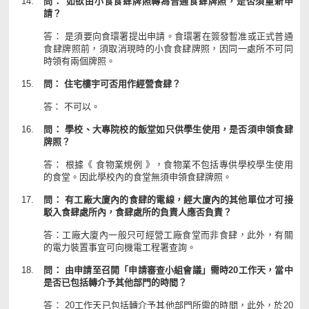
問： 如欲由小食食肆牌照轉為普通食肆牌照，是否須重新申
請？
答： 是須要向食環署提出申請。食環署在簽發暫准或正式普通
食肆牌照前，須取消現時的小食食肆牌照，因同一處所不可同
時領有兩個牌照。
問： 住宅樓宇可否用作經營食肆？
答： 不可以。
問： 學校、大專院校的飯堂如只供學生使用，是否須申領食肆
牌照？
答： 根據《 食物業規例 》，食物業不包括專供學校學生使用
的食堂。因此學校內的食堂無須申領食肆牌照。
問： 有工廠大廈內的食肆的電線，經大廈內的其他單位才可接
駁入食肆處所內，食肆處所的負責人應否負責？
答：工廠大廈內一般只可經營工廠食堂而非食肆，此外，有關
的電力裝置事宜可向機電工程署查詢。
問： 由申請至召開「申請審查小組會議」需時20工作天，當中
是否已包括轉介予其他部門的時間？
答： 20工作天已包括轉介予其他部門所需的時間，此外，於20