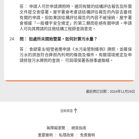
答： 申請人可於申請牌照時，連同有關的結構評估報告及所需
文件提交食環署。屋宇署會考慮該結構評估報告的內容去審核
有關的申請。但如果該結構評估報告的內容不被接納，屋宇署
會根據「一般樓宇安全規定」的第三類而拒絕有關申請。申請
人可向其聘請的註冊結構工程師查詢意見。
問： 如處所未開始營業，如何計算污水量？
答： 食肆東主∕經營者應申請《水污染管制條例》牌照，並確保
污水的排放符合牌照內列明的條款及條件。有關環境規定及申
請排放污水牌照的查詢， 可與環保署各辦事處聯絡。
最近修訂日期：2024年11月29日
回到頁首
無障礙瀏覽
網頁指南
重要聲明
私隱政策
免責聲明