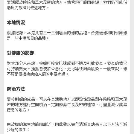
要活躍於陰暗和草木茂密的地方。儘管飛行範圍很短，牠們仍可能借
助風力散播到較遠地方。
本地情況
根據紀錄，本港共有三十三個嗜血的蠓的品種。台灣蠛蠓和明斑庫蠓
是一些本港常見的品種。
對健康的影響
對大部分人來說，被蠓叮咬會迅速感到不適及引致發炎。發炎的情況
可持續數天。搔抓會使發炎惡化，更可導致細菌感染。一般來說，蠓
不算是傳播疾病給人類的重要病媒。
防治方法
要控制蠓的成蟲，可以在其活動地方以即殺性殺蟲劑在陰暗和草木茂
密的地方進行空間噴洒。定期修剪生長茂密的植物，可盡量減少成蟲
棲息的地方。
由於蠓的滋生地範圍廣泛，因此難以完全消滅其幼蟲。以下方法可減
少蠓的滋生：