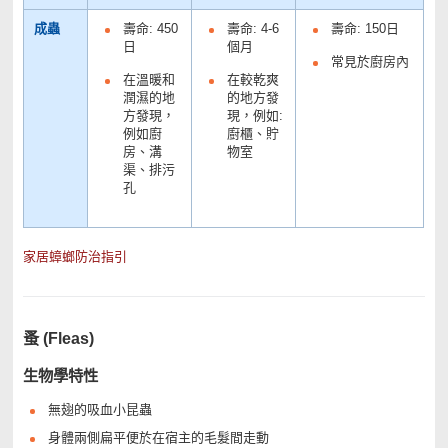
成蟲
壽命: 450
壽命: 4-6
壽命: 150日
日
個月
常見於廚房內
在溫暖和
在較乾爽
潤濕的地
的地方發
方發現，
現，例如:
例如廚
廚櫃、貯
房、溝
物室
渠、排污
孔
家居蟑螂防治指引
蚤 (Fleas)
生物學特性
無翅的吸血小昆蟲
身體兩側扁平便於在宿主的毛髮間走動