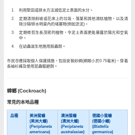
利用犂田或排水方法減低泥土表面的水分。
定期清除斜坡或花床上的垃圾、落葉和其他凋枯植物，以及清
除沙隔∕排水明渠內的堵塞物(例如淤泥)。
定期修剪生長茂密的植物，令泥土表面更能暴露於陽光和空氣
中。
在幼蟲滋生地施用殺蟲劑。
市民亦應採取個人保護措施，包括安裝紗網(網眼小於0.75毫米)，穿着
長袖衫褲及使用昆蟲驅避劑。
蟑螂 (Cockroach)
常見的本地品種
品種
美洲蜚蠊
澳洲蜚蠊
德國小蜚蠊
(美洲大蠊)
(澳洲大蠊)
(德國小蠊)
(
Periplaneta
(
Periplaneta
(
Blattella
americana
)
australasiae
)
germanica
)