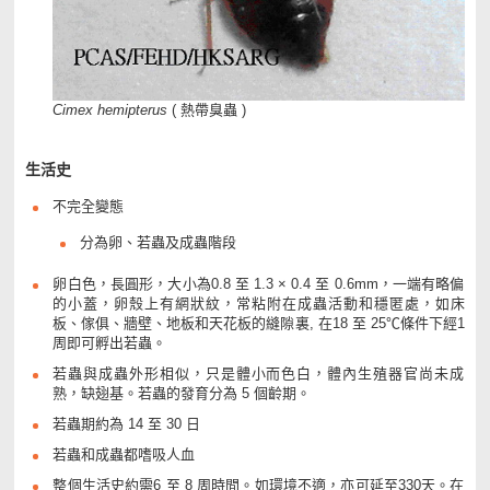
Cimex hemipterus
( 熱帶臭蟲 )
生活史
不完全變態
分為卵、若蟲及成蟲階段
卵白色，長圓形，大小為0.8 至 1.3 × 0.4 至 0.6mm，一端有略偏
的小蓋，卵殼上有網狀紋，常粘附在成蟲活動和穩匿處，如床
板、傢俱、牆壁、地板和天花板的縫隙裏, 在18 至 25℃條件下經1
周即可孵出若蟲。
若蟲與成蟲外形相似，只是體小而色白，體內生殖器官尚未成
熟，缺翅基。若蟲的發育分為 5 個齡期。
若蟲期約為 14 至 30 日
若蟲和成蟲都嗜吸人血
整個生活史約需6 至 8 周時間。如環境不適，亦可延至330天。在