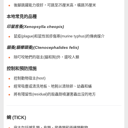
後腳跳躍能力很好，可跳至25厘米高，橫跳35厘米
本地常見的品種
印鼠客蚤(Xenopsylla cheopis)
鼠疫(plague)和鼠性斑疹傷寒(murine typhus)的傳病媒介
貓蚤(貓櫛頭蚤)(Ctenocephalides felis)
除叮咬牠們的宿主(貓和狗)外，還咬人類
控制和預防措施
控制動物宿主(host)
經常吸塵或清洗地板、地氈以清除卵、幼蟲和蛹
將有殘留性(residual)的殺蟲劑噴灑害蟲出沒的地方
蜱 (TICK)
宿主包括哺乳類、鳥類、爬蟲類和兩棲類動物