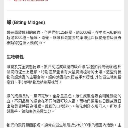
蠓 (Biting Midges)
蠓是屬於蠓科的飛蟲，全世界有125個屬，約6000種。在中國已知的有
超過1000種。蟎蠓、蠛蠓、細蠓和最重要的庫蠓這四個屬是會吸食脊
椎動物(包括人類)的血。
生物特性
蠓屬於完全變態昆蟲。於日間造成滋擾的吸血蠓品種(如台灣蠛蠓)會於
濕潤的泥土上產卵，特別是那些含有大量腐爛植物的土壤。這些有機
物為蠓幼蟲的主要食物。蠓的幼蟲為水棲或半水棲性 其他滋生地包括
樹洞、半分解植物及植物殘株等。
蠓的成蟲長約一至四毫米，全身呈黑色。雌性成蟲會吸食哺乳動物的
血。不同品種的蠓會在不同時間叮咬人畜，而牠們通常在日間或近日
出及黃昏時最為活躍。雌蠓的口器短小，無法刺穿衣服叮人，所以多
襲擊手、臂和腿等外露部分。
牠們的飛行範圍很短，通常在滋生地附近少於100米的範圍內活動。主