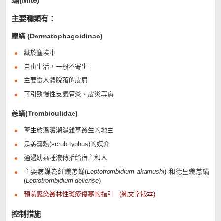
蟎(Mite)
主要種類有：
塵蟎 (Dermatophagoidinae)
藏於塵埃中
自由生活，一般不寄生
主要食人體脫落的皮屑
可引致慢性支氣管炎、皮炎等病
恙蟎(Trombiculidae)
孳生於溫暖潮濕雜草叢生的地主
是恙澟熱(scrub typhus)的媒介
通過幼蟲唾液傳播給宿主和人
主要病媒為紅纖恙蟎(
Leptotrombidium akamushi
) 和德里纖恙蟎
(
Leptotrombidium deliense
)
預防感染叢林性斑疹傷寒的指引
(純文字版本)
控制措施