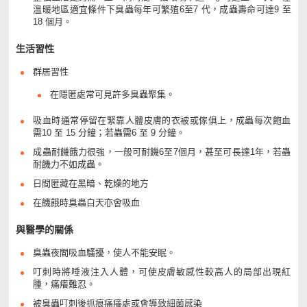
溫暖地區適宜條件下臭蟲每年可繁殖6至7 代，成蟲壽命可達9 至
18 個月。
生活習性
群居習性
在隱匿處常可見許多臭蟲聚集。
吸血時通常停留在緊靠人體皮膚的衣被或傢俱上，成蟲每次飽血
需10 至 15 分鐘；若蟲需6 至 9 分鐘。
成蟲耐饑餓力很強，一般可耐饑6至7個月，甚至可長達1年，若蟲
耐饑力不如成蟲。
日間匿藏在黑暗、乾燥的地方
在饑餓時臭蟲白天亦會吸血
與醫學的關係
臭蟲夜間吸血騷擾，使人不能安眠。
叮刺時將唾液注入人體，可使皮膚敏感性較高人的局部出現紅
腫，痛癢難忍。
被臭蟲叮刺後抓痕痛癢處或會導致細菌感染