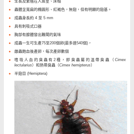
生長及繁殖在人居室、床榻
蟲體呈寬扁的橢圓形、紅褐色，無翅，但有明顯的翅基。
成蟲身長約 4 至 5 mm
具有刺吸式口器
胸部有腺體發出難聞的氣味
成蟲一生可生產75至200個卵(最多達540個)，
雌蟲飽血後產卵，每次產卵數個
嗜吸人血的臭蟲有2種，即臭蟲屬的溫帶臭蟲（
Cimex
lectularius
）和熱帶臭蟲（
Cimex hemipterus
）
半翅目 (Hemiptera)