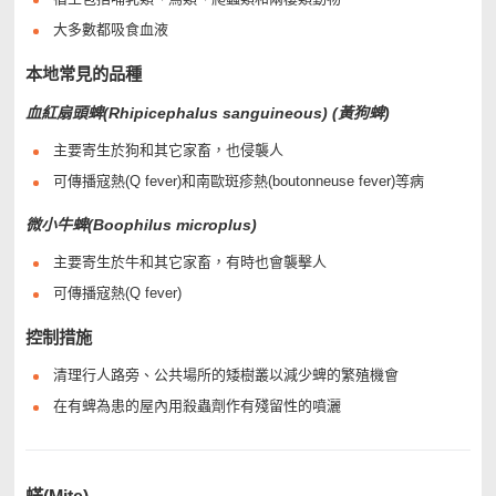
大多數都吸食血液
本地常見的品種
血紅扇頭蜱(Rhipicephalus sanguineous) (黃狗蜱)
主要寄生於狗和其它家畜，也侵襲人
可傳播寇熱(Q fever)和南歐斑疹熱(boutonneuse fever)等病
微小牛蜱(Boophilus microplus)
主要寄生於牛和其它家畜，有時也會襲擊人
可傳播寇熱(Q fever)
控制措施
清理行人路旁、公共場所的矮樹叢以減少蜱的繁殖機會
在有蜱為患的屋內用殺蟲劑作有殘留性的噴灑