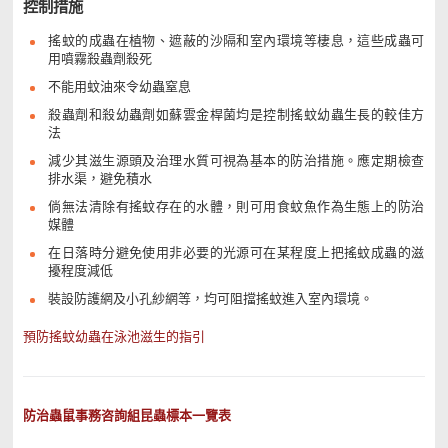
控制措施
搖蚊的成蟲在植物、遮蔽的沙隔和室內環境等棲息，這些成蟲可
用噴霧殺蟲劑殺死
不能用蚊油來令幼蟲窒息
殺蟲劑和殺幼蟲劑如蘇雲金桿菌均是控制搖蚊幼蟲生長的較佳方
法
減少其滋生源頭及治理水質可視為基本的防治措施。應定期檢查
排水渠，避免積水
倘無法清除有搖蚊存在的水體，則可用食蚊魚作為生態上的防治
媒體
在日落時分避免使用非必要的光源可在某程度上把搖蚊成蟲的滋
擾程度減低
裝設防護網及小孔紗網等，均可阻擋搖蚊進入室內環境。
預防搖蚊幼蟲在泳池滋生的指引
防治蟲鼠事務咨詢組昆蟲標本一覽表