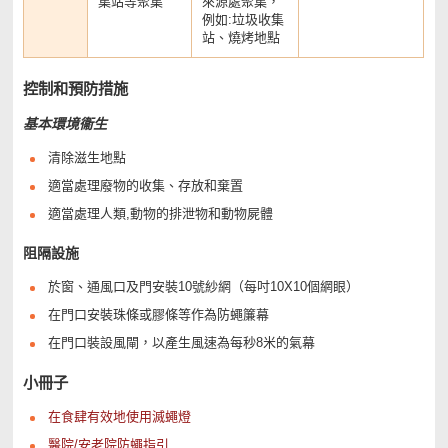
集站等聚集
來源處聚集，
例如:垃圾收集
站、燒烤地點
控制和預防措施
基本環境衞生
清除滋生地點
適當處理廢物的收集、存放和棄置
適當處理人類,動物的排泄物和動物屍體
阻隔設施
於窗、通風口及門安裝10號紗網（每吋10X10個網眼）
在門口安裝珠條或膠條等作為防蠅簾幕
在門口裝設風閘，以產生風速為每秒8米的氣幕
小冊子
在食肆有效地使用滅蠅燈
醫院/安老院防蠅指引