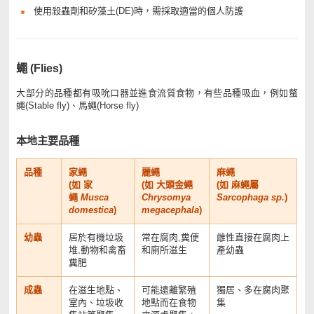
使用殺蟲劑和矽藻土(DE)時，需採取適當的個人防護
蠅 (Flies)
大部分的品種都有吸吮口器並進食流質食物，有些品種吸血，例如螫
蠅(Stable fly)、馬蠅(Horse fly)
本地主要品種
品種
家蠅
麗蠅
麻蠅
(如 家
(如 大頭金蠅
(如 麻蠅屬
蠅
Musca
Chrysomya
Sarcophaga sp.
)
domestica
)
megacephala
)
幼蟲
居於有機垃圾
常在腐肉,糞便
雌性直接在腐肉上
堆,動物和禽畜
和廁所滋生
產幼蟲
糞肥
成蟲
在滋生地點、
可能遠離繁殖
獨居、多在腐肉聚
室內、垃圾收
地點而在食物
集