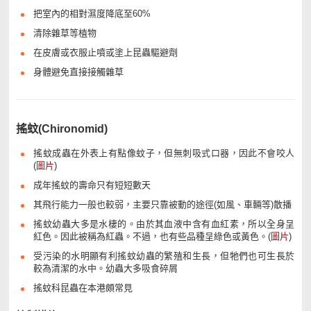
把室內的相對濕度降底至60%
清除雜草等植物
在皮膚或衣服止噴或塗上昆蟲驅避劑
身體避免直接接觸雜草
搖蚊(Chironomid)
搖蚊成蟲在外表上有點像蚊子，但無刺吸式口器，因此不會咬人
(
圖片
)
成年搖蚊的壽命只有短短數天
其飛行能力一般也較弱，主要只靠被動的途徑(如風、車輛等)散播
搖蚊幼蟲大多是水棲的。由於其血液中含有血紅素，所以全身呈
紅色。因此被稱為紅蟲。不過，也有些品種呈綠色或黃色。(
圖片
)
受污染的水明顯有利搖蚊幼蟲的繁殖和生長，但牠們也可生長於
較為清潔的水中。幼蟲大多吸食碎屑
搖蚊科昆蟲在本港頗常見