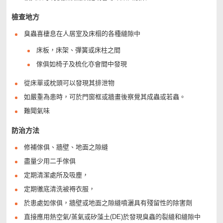
檢查地方
臭蟲喜棲息在人居室及床榻的各種縫隙中
床板，床架、彈簧或床柱之間
傢俱如椅子及梳化亦會間中發現
從床單或枕頭可以發現其排泄物
如嚴重為患時，可於門窗框或牆畫後察覺其成蟲或若蟲。
難聞氣味
防治方法
修補傢俱、牆壁、地面之隙縫
盡量少用二手傢俱
定期清潔處所及吸塵，
定期徹底清洗被褥衣服，
於患處如傢俱，牆壁或地面之隙縫噴灑具有殘留性的除害劑
直接應用熱空氣/蒸氣或矽藻土(DE)於發現臭蟲的裂縫和縫隙中