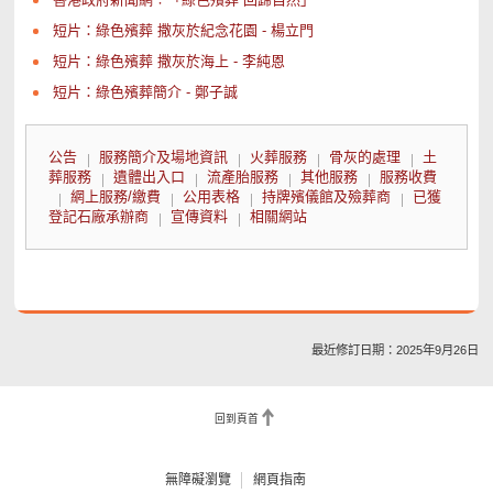
短片：綠色殯葬 撒灰於紀念花園 - 楊立門
短片：綠色殯葬 撒灰於海上 - 李純恩
短片：綠色殯葬簡介 - 鄭子誠
公告
服務簡介及場地資訊
火葬服務
骨灰的處理
土
葬服務
遺體出入口
流產胎服務
其他服務
服務收費
網上服務/繳費
公用表格
持牌殯儀館及殮葬商
已獲
登記石廠承辦商
宣傳資料
相關網站
最近修訂日期：2025年9月26日
回到頁首
無障礙瀏覽
網頁指南