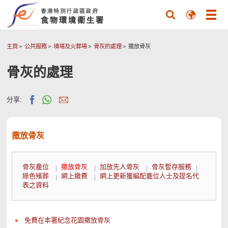
主頁
公共服務
墳場及火葬場
骨灰的處理
撒放骨灰
骨灰的處理
分享:
撒放骨灰
骨灰龕位
撒放骨灰
加放先人骨灰
骨灰暫存服務
綠色殯葬
網上繳費
網上更新獲編配龕位人士及提名代
表之資料
免費在本署紀念花園撒放骨灰