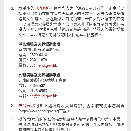
填妥後的
申請表格
，連同先人之「領取骨灰許可證」正本［此
項不適用於仍存放在政府火葬場內的骨灰。］及先人香港身份
證明文件副本，需在擬撒灰日期前至少十日交到本署下列任何
一間墳場及火葬場辦事處。如申請人非「領取骨灰許可證」持
證人，則另須攜同已獲「領取骨灰許可證」持證人簽署的授權
文件正本及持證人的身份證明文件副本以供查核。
港島墳場及火葬場辦事處
香港跑馬地黃泥涌道1號J
電話 : 2570 4318
傳真 : 2591 1879
電郵 :
cc@fehd.gov.hk
九龍墳場及火葬場辦事處
九龍紅磡暢行道6號地下高層
電話 : 2365 5321
傳真 : 2176 4963
電郵 :
cc@fehd.gov.hk
申請表格
可於上述墳場及火葬場辦事處索取或從本署網頁
(http://www.fehd.gov.hk)下載。
擬於第(六)段所述任何指定地區將人類骨灰撒海的申請，本署一
般可於收到已填妥申請表格日期起計五個工作天內批核。處理
有關申請本署不收取任何費用。