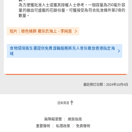
為方便獲批准人士或獲其授權人士參考，一個容量為250毫升容
量的器皿可盛載的花瓣份量，可獲接受為符合批准條件第2項的
數量。
短片：綠色殯葬 撒灰於海上 - 李純恩
食物環境衞生署提供免費渡輪服務將先人骨灰撒放香港指定海
域
最近修訂日期：2024年10月4日
回到頁首
無障礙瀏覽
網頁指南
重要聲明
私隱政策
免責聲明