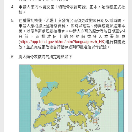
申請人須向本署交回「領取骨灰許可證」正本，始能獲正式批
核。
在獲得批核後，若遇上突發情況而須更改撒灰日期及/或時間，
申請人應根據上述聯絡資料， 即時以電話、傳真或電郵通知本
署，以便重新處理批核事宜。申請人亦可於原定登船日期至少4
日前，憑批准信上的預約編號登入本署網頁
(
https://app.fehd.gov.hk/rsf/intro?language=zh_HK
)進行有關更
改，並於完成更改後自行儲存或列印批准信以作記錄。
將人類骨灰撒海的指定地點如下: