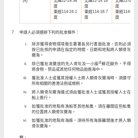
(4)
北緯22-29.36
北緯22-14.18
北緯22-09.0
度
度
度
東經114-24.1
東經114-18.7
東經114-01.
度
度
度
申請人必須遵辦下列的批准條件：
除非獲得食物環境衞生署署長另行書面批准，否則必須
按已批核的申請在指定的時間、日期和地點將人類骨灰
撒海。
註
除已獲批准撒放的先人骨灰及一小撮
鮮花瓣外，不得
將食物、祭品或其他任何物品拋進海中。
獲批准人士或獲其授權人士將人類骨灰撒海時，須遵守
所有相關的香港法例或規例。
將人類骨灰撒海儀式須由獲批准人士或獲其授權人士在
船上進行。
如獲批准的地點有漁船等其他船隻，須在離開這些船隻
的位置將人類骨灰撒海。
如獲批准的地點有海豚，須待所有海豚離開後才將人類
骨灰撒海。
註 :