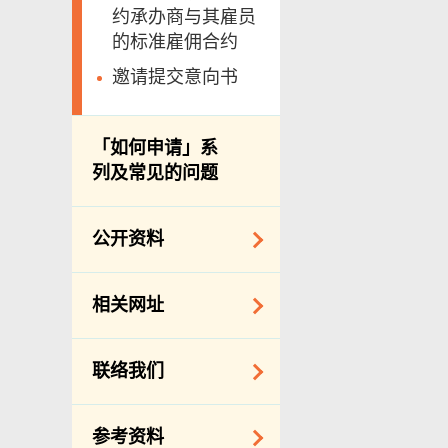
约承办商与其雇员
的标准雇佣合约
邀请提交意向书
「如何申请」系
列及常见的问题
公开资料
公开资料守则
相关网址
向公众提供的免费/
收费资料
相关政府机构
联络我们
备存纪录一览表
相关网站
披露记录
查询、建议、要求
参考资料
和投诉