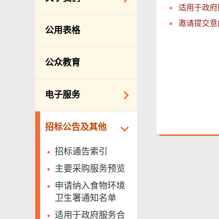
防治虫鼠
适用于政府
组织结构
邀请提交意
公众街市
公用表格
理想与使命
小贩管理
服务承诺
坟场及火葬场
公众教育
个人资料(私隐)条例
各项牌照
食物安全
电子服务
私营骨灰龛
网上付款
招标公告及其他
公共设施
网上牌照服务
招标通告索引
主要采购服务预览
申请纳入食物环境
卫生署通知名单
适用于政府服务合