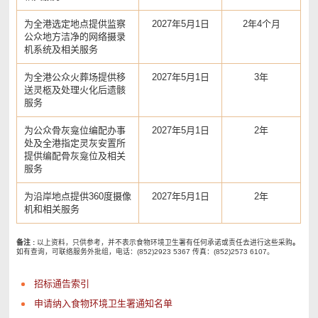
为全港选定地点提供监察
2027年5月1日
2年4个月
公众地方洁净的网络摄录
机系统及相关服务
为全港公众火葬场提供移
2027年5月1日
3年
送灵柩及处理火化后遗骸
服务
为公众骨灰龛位编配办事
2027年5月1日
2年
处及全港指定灵灰安置所
提供编配骨灰龛位及相关
服务
为沿岸地点提供360度摄像
2027年5月1日
2年
机和相关服务
备注 :
以上资料，只供参考，并不表示食物环境卫生署有任何承诺或责任去进行这些采购
。
如有查询，可联络服务外批组，电话：(852)2923 5367 传真：(852)2573 6107。
招标通告索引
申请纳入食物环境卫生署通知名单