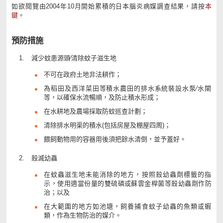
如欲閱覽由2004年10月開始累積的日本腦炎病媒調查結果，請按
本
鍵
。
預防措施
減少蚊患源頭∕清除蚊子滋生地
不可在政府土地非法耕作；
為稻田及西洋菜田等積水農田的排水系統裝設水泵∕水閘
等，以確保水流暢順，及防止積水形成；
在水耕地及農場採取防蚊巡查計劃；
清除排水明渠的積水(包括房屋及棚屋四周)；
餵飼動物用的容器用後須把餘水清倒，並予蓋好。
殺滅幼蟲
在蚊蟲滋生地未能消除的地方，按照殺幼蟲劑標籤的指
示，使用適當份量的雙硫磷或蘇雲金桿菌等殺幼蟲劑作防
治；以及
在大範圍的地方如池塘，飼養捕食蚊子幼蟲的魚類或蝦
類，作為生物防治的媒介。