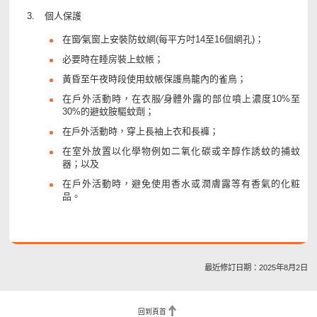
個人保護
在窗∕氣窗上安裝防蚊網(每平方吋14至16個網孔)；
必要時在睡房裝上蚊帳；
黃昏至午夜時段使用蚊帳保護鳥籠內的雀鳥；
在戶外活動時，在衣服∕身體外露的部位噴上濃度10%至
30%的避蚊胺驅蚊劑；
在戶外活動時，穿上長袖上衣和長褲；
在室外放置以化學物例如二氧化碳或辛醇作誘蚊的捕蚊
器；以及
在戶外活動時，避免使用香水或潤膚露等有香氣的化粧
品。
最近修訂日期：2025年8月2日
回到頁首