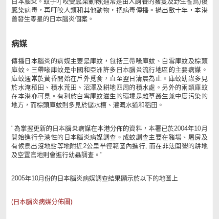
日本腦炎。蚊子叮咬受感染動物(通常是由人飼養的豬隻及野生雀鳥)後
感染病毒，再叮咬人類和其他動物，把病毒傳播。過出數十年，本港
曾發生零星的日本腦炎個案。
病媒
傳播日本腦炎的病媒主要是庫蚊，包括三帶喙庫蚊、白雪庫蚊及棕頭
庫蚊。三帶喙庫蚊是中國和亞洲許多日本腦炎流行地區的主要病媒。
庫蚊通常於黃昏開始在戶外覓食，直至翌日清晨為止。庫蚊幼蟲多見
於水淹稻田、積水荒田、沼澤及耕地四周的積水處。另外的兩類庫蚊
在本港亦可見。有利於白雪庫蚊滋生的環境是雜草叢生兼中度污染的
地方，而棕頭庫蚊則多見於儲水槽、灌溉水道和稻田。
"為掌握更新的日本腦炎病媒在本港分佈的資料，本署已於2004年10月
開始進行全港性的日本腦炎病媒調查。成蚊調查主要在豬場、屠房及
有候鳥出沒地點等地附近2公里半徑範圍內進行, 而在非法開墾的耕地
及空置官地則會進行幼蟲調查。"
2005年10月份的日本腦炎病媒調查結果顯示於以下的地圖上
(日本腦炎病媒分佈圖)