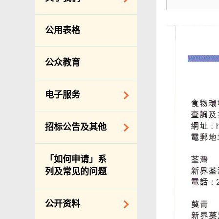
防治虫鼠
组织结构
公众街市
公用表格
理想与使命
小贩管理
服务承诺
坟场及火葬场
公众教育
个人资料(私隐)条例
各项牌照
食物安全
电子服务
私营骨灰龛
网上付款
招标公告及其他
公共设施
网上牌照服务
招标通告索引
「如何申请」系
主要采购服务预览
列及常见的问题
申请纳入食物环境
卫生署通知名单
公开资料
适用于政府服务合