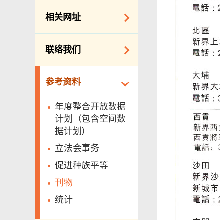
约承办商与其雇员
公开资料守则
相关网址
的标准雇佣合约
向公众提供的免费/
邀请提交意向书
收费资料
相关政府机构
联络我们
备存纪录一览表
相关网站
披露记录
查询、建议、要求
参考资料
和投诉
公开资料程序/收费
常用电话号码
年度整合开放数据
计划（包含空间数
分区环境衞生办事
据计划）
处地址及电话
立法会事务
渗水投诉调查联合
办事处 办公时间、
促进种族平等
地址及联络号码
刊物
政府电话簿
统计
无障碍统筹经理和