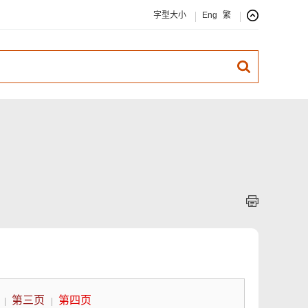
字型大小
Eng
繁
第三页
第四页