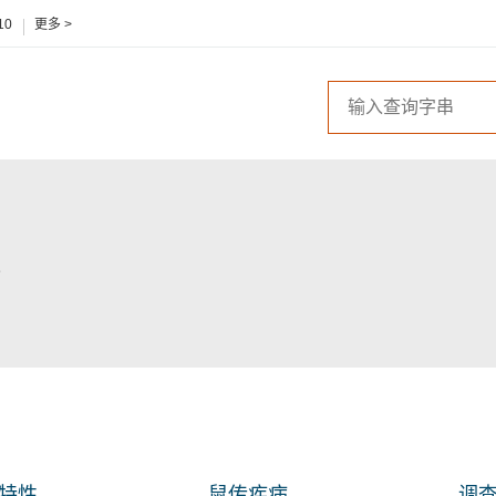
10
更多 >
特性
鼠传疾病
调