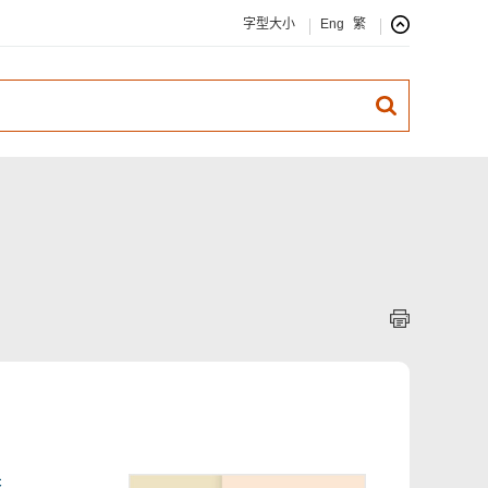
字型大小
Eng
繁
查