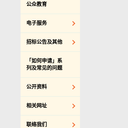
服务承诺
公众教育
个人资料(私隐)条例
电子服务
网上付款
招标公告及其他
网上牌照服务
招标通告索引
「如何申请」系
主要采购服务预览
列及常见的问题
申请纳入食物环境
卫生署通知名单
公开资料
适用于政府服务合
约承办商与其雇员
公开资料守则
相关网址
的标准雇佣合约
向公众提供的免费/
邀请提交意向书
收费资料
相关政府机构
联络我们