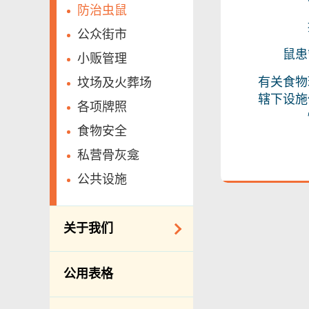
防治虫鼠
公众街市
鼠患
小贩管理
有关食物
坟场及火葬场
辖下设施
各项牌照
食物安全
私营骨灰龛
公共设施
关于我们
组织结构
公用表格
理想与使命