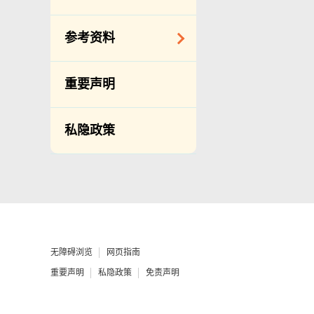
备存纪录一览表
相关网站
披露记录
查询、建议、要求
参考资料
和投诉
公开资料程序/收费
常用电话号码
年度整合开放数据
重要声明
计划（包含空间数
分区环境衞生办事
据计划）
处地址及电话
私隐政策
立法会事务
渗水投诉调查联合
办事处 办公时间、
促进种族平等
地址及联络号码
刊物
政府电话簿
统计
无障碍统筹经理和
无障碍主任
无障碍浏览
网页指南
由食物环境卫生署
重要声明
私隐政策
免责声明
办理作公事用途的
声明／宣誓