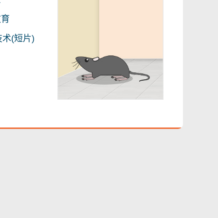
教育
术(短片)