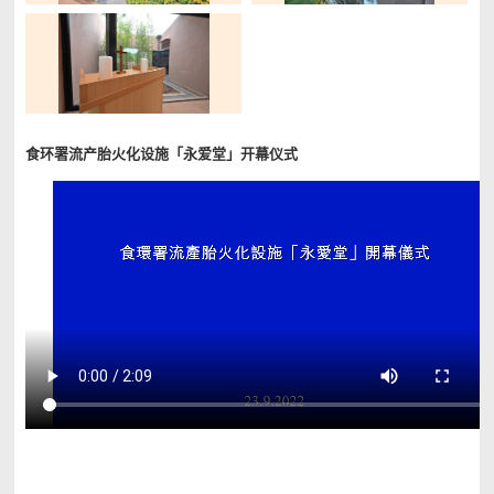
食环署流产胎火化设施「永爱堂」开幕仪式