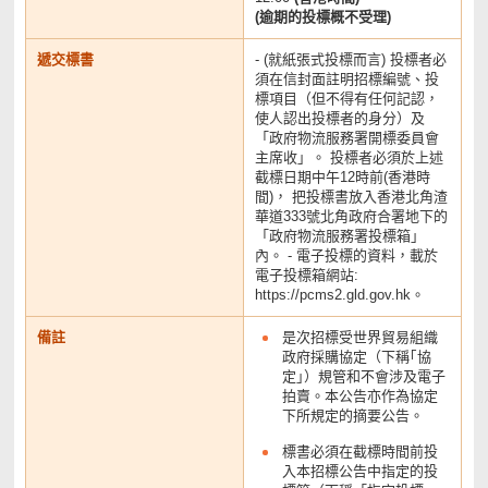
(逾期的投標概不受理)
遞交標書
- (就紙張式投標而言) 投標者必
須在信封面註明招標編號、投
標項目（但不得有任何記認，
使人認出投標者的身分）及
「政府物流服務署開標委員會
主席收」。 投標者必須於上述
截標日期中午12時前(香港時
間)， 把投標書放入香港北角渣
華道333號北角政府合署地下的
「政府物流服務署投標箱」
內。 - 電子投標的資料，載於
電子投標箱網站:
https://pcms2.gld.gov.hk。
備註
是次招標受世界貿易組織
政府採購協定（下稱｢協
定｣）規管和不會涉及電子
拍賣。本公告亦作為協定
下所規定的摘要公告。
標書必須在截標時間前投
入本招標公告中指定的投