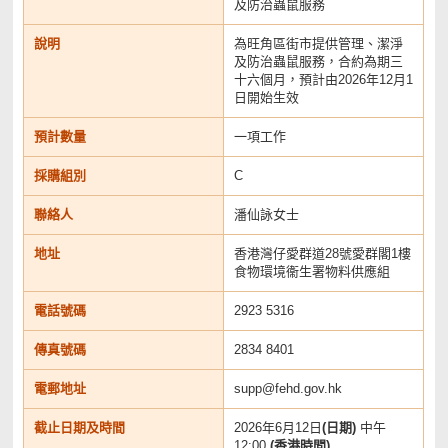
及防治蟲鼠服務
說明
為旺角區街市提供管理、潔淨
及防治蟲鼠服務，合約為期三
十六個月，預計由2026年12月1
日開始生效
預計數量
一項工作
採購組別
C
聯絡人
潘仙詠女士
地址
香港灣仔愛群道28號愛群閣1樓
食物環境衞生署物料供應組
電話號碼
2923 5316
傳真號碼
2834 8401
電郵地址
supp@fehd.gov.hk
截止日期及時間
2026年6月12日
(日期)
中午
12:00
(香港時間)