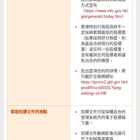
方式宣布
（
https://www.info.gov.hk/
gia/general/ctoday.htm
）
香港特別行政區政府不一
定採納索價最低的投標書
（如果採用評分制度，則
為最高合併得分的投標
書）或任何一份投標書，
並有權與任何投標者商議
批出合約的條款。
批出是項合約的詳情，將
刊載於互聯網網址
https://pcms2.gld.gov.hk/i
prod/#/scn00101?lang-
setting=zh-HK
索取招標文件的地點
招標文件可從採購及合約
管理系統內的電子投標箱
下載。
招標文件數碼影像光碟可
於下列辦事處索取: