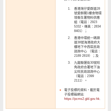
香港灣仔愛群道28
號愛群閣1樓食物環
境衞生署物料供應
組（電話：2923
5332，傳真：2834
8401）；
香港中環統一碼頭
道38號海港政府大
樓地下中西區民政
諮詢中心 （電話：
2189 2819）；及
九龍聯運街30號旺
角政府合署地下油
尖旺民政諮詢中心
（電話：2399
2111）。
電子投標的資料，載於電
子投標箱網站:
https://pcms2.gld.gov.hk
.