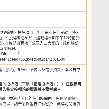
註明招標編號、投標項目（但不得有任何記認，使人
。 投標者必須於上述截標日期中午12時前(香
2號政府總部東翼地下公眾入口大堂的「政府總部
系統網站:
sDirect.zul?
3d4e41cead7052b4ed6df1b14238a689
稱｢協定｣）規管和不會涉及電子拍賣。本公告亦
定的投標箱（下稱「指定投標箱」）。
在截標時
投入指定投標箱的標書將不獲考慮。
期間（香港時間）的任何時間內，黑色暴雨警告
號或以上熱帶氣旋警告信號懸掛，截標時間將會