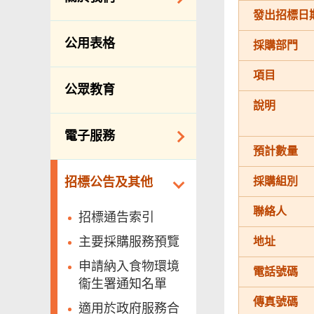
防治蟲鼠
發出招標日
組織結構
公眾街市
公用表格
採購部門
理想與使命
小販管理
項目
服務承諾
墳場及火葬場
公眾教育
個人資料(私隱)條例
說明
各項牌照
食物安全
電子服務
預計數量
私營骨灰龕
網上付款
採購組別
招標公告及其他
公共設施
網上牌照服務
聯絡人
招標通告索引
主要採購服務預覽
地址
申請納入食物環境
電話號碼
衞生署通知名單
傳真號碼
適用於政府服務合