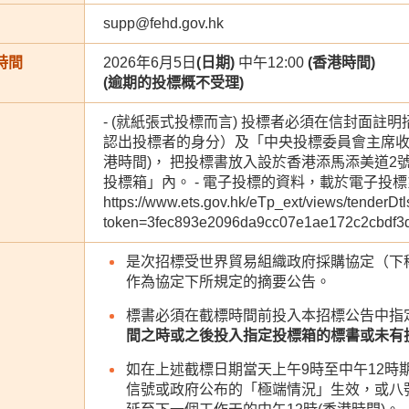
supp@fehd.gov.hk
時間
2026年6月5日
(日期)
中午12:00
(香港時間)
(逾期的投標概不受理)
- (就紙張式投標而言) 投標者必須在信封面
認出投標者的身分）及「中央投標委員會主席收」
港時間)， 把投標書放入設於香港添馬添美道
投標箱」內。 - 電子投標的資料，載於電子投標
https://www.ets.gov.hk/eTp_ext/views/tenderDtl
token=3fec893e2096da9cc07e1ae172c2cbdf
是次招標受世界貿易組織政府採購協定（下
作為協定下所規定的摘要公告。
標書必須在截標時間前投入本招標公告中指
間之時或之後投入指定投標箱的標書或未有
如在上述截標日期當天上午9時至中午12時
信號或政府公布的「極端情況」生效，或八