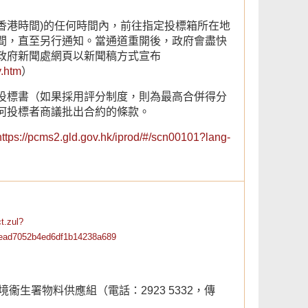
(香港時間)的任何時間內，前往指定投標箱所在地
間，直至另行通知。當通道重開後，政府會盡快
政府新聞處網頁以新聞稿方式宣布
y.htm
）
投標書（如果採用評分制度，則為最高合併得分
何投標者商議批出合約的條款。
https://pcms2.gld.gov.hk/iprod/#/scn00101?lang-
t.zul?
ead7052b4ed6df1b14238a689
衞生署物料供應組（電話：2923 5332，傳