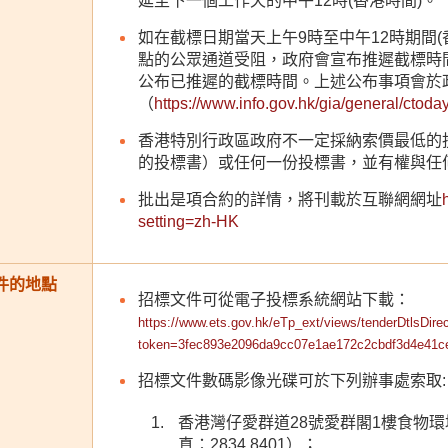
延至下一個工作天的中午12時(香港時間)。
如在截標日期當天上午9時至中午12時期間
點的公眾通道受阻，政府會宣布推遲截標時
公布已推遲的截標時間。上述公布事項會於
（
https://www.info.gov.hk/gia/general/ctoda
香港特別行政區政府不一定採納索價最低的
的投標書）或任何一份投標書，並有權與任
批出是項合約的詳情，將刊載於互聯網網址
setting=zh-HK
件的地點
招標文件可從電子投標系統網站下載：
https://www.ets.gov.hk/eTp_ext/views/tenderDtlsDirec
token=3fec893e2096da9cc07e1ae172c2cbdf3d4e41c
招標文件數碼影像光碟可於下列辦事處索取:
香港灣仔愛群道28號愛群閣1樓食物環境
真：2834 8401）；