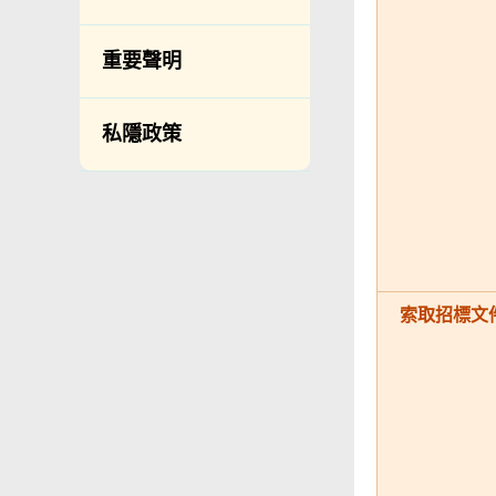
公開資料程序/收費
常用電話號碼
年度整合開放數據
重要聲明
計劃（包含空間數
分區環境衞生辦事
據計劃）
處地址及電話
私隱政策
立法會事務
滲水投訴調查聯合
辦事處 辦公時間、
促進種族平等
地址及聯絡號碼
刊物
政府電話簿
統計
無障礙統籌經理和
無障礙主任
索取招標文
由食物環境衞生署
辦理作公事用途的
聲明／宣誓
網站意見調查
郵件貼上足夠郵資