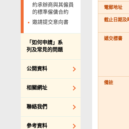
約承辦商與其僱員
電郵地址
的標準僱傭合約
截止日期及
邀請提交意向書
遞交標書
「如何申請」系
列及常見的問題
公開資料
備註
公開資料守則
相關網址
向公眾提供的免費/
收費資料
相關政府機構
聯絡我們
備存紀錄一覽表
相關網站
披露記錄
查詢、建議、要求
參考資料
和投訴