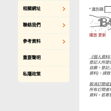
約承辦商與其僱員
公開資料守則
相關網址
*
識別碼
的標準僱傭合約
向公眾提供的免費/
邀請提交意向書
收費資料
相關政府機構
聯絡我們
備存紀錄一覽表
相關網站
播放
更新
披露記錄
查詢、建議、要求
參考資料
和投訴
公開資料程序/收費
常用電話號碼
年度整合開放數據
《個人資料(
重要聲明
計劃（包含空間數
分區環境衞生辦事
登記人所提
據計劃）
處地址及電話
自願。登記
資料)，請致電
私隱政策
立法會事務
滲水投訴調查聯合
辦事處 辦公時間、
促進種族平等
取消訂閱或
地址及聯絡號碼
所有訂閱者
刊物
資料。若寄
政府電話簿
統計
無障礙統籌經理和