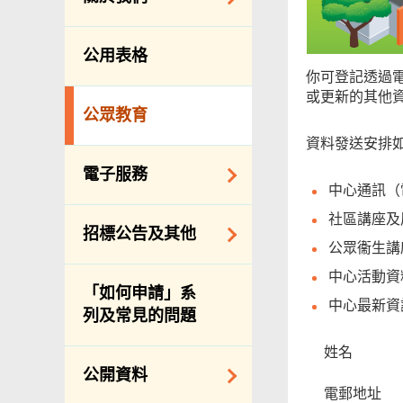
防治蟲鼠
組織結構
公眾街市
公用表格
理想與使命
小販管理
你可登記透過
或更新的其他
服務承諾
墳場及火葬場
公眾教育
個人資料(私隱)條例
各項牌照
資料發送安排
食物安全
電子服務
中心通訊（
私營骨灰龕
網上付款
社區講座及展
招標公告及其他
公共設施
公眾衞生講座
網上牌照服務
中心活動資料
招標通告索引
「如何申請」系
中心最新資
主要採購服務預覽
列及常見的問題
申請納入食物環境
姓名
衞生署通知名單
公開資料
電郵地址
適用於政府服務合