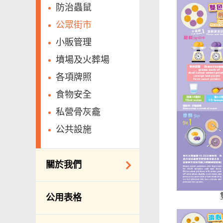
防治蟲鼠
公眾街市
小販管理
墳場及火葬場
各項牌照
食物安全
私營骨灰龕
公共設施
關於我們
組織結構
公用表格
理想與使命