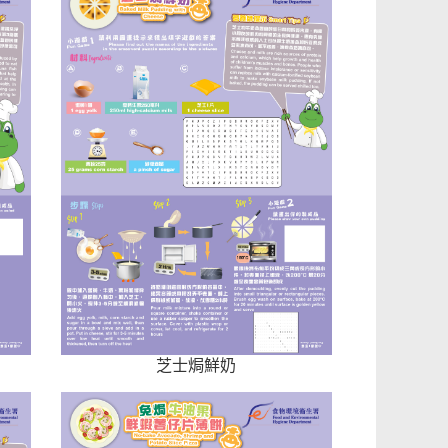
芝士焗鮮奶