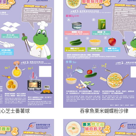
吞拿魚栗米蝴蝶粉沙律
流心芝士番薯球