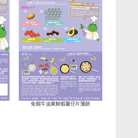
免焗牛油果鮮蝦薯仔片薄餅