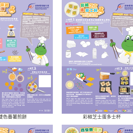
雙色番薯煎餅
彩椒芝士蛋多士杯