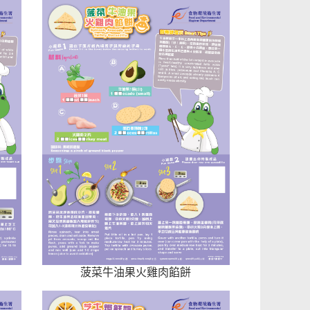
菠菜牛油果火雞肉餡餅