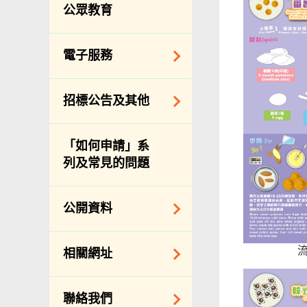
服務承諾
公眾教育
個人資料(私隱)條例
電子服務
網上付款
招標公告及其他
網上牌照服務
招標通告索引
「如何申請」系
主要採購服務預覽
列及常見的問題
申請納入食物環境
衞生署通知名單
公開資料
適用於政府服務合
約承辦商與其僱員
公開資料守則
相關網址
的標準僱傭合約
向公眾提供的免費/
邀請提交意向書
收費資料
相關政府機構
聯絡我們