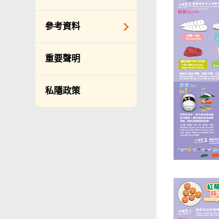
備存紀錄一覽表
相關網站
披露記錄
查詢、建議、要求
參考資料
和投訴
公開資料程序/收費
常用電話號碼
年度整合開放數據
重要聲明
計劃（包含空間數
分區環境衞生辦事
據計劃）
處地址及電話
私隱政策
立法會事務
滲水投訴調查聯合
辦事處 辦公時間、
促進種族平等
地址及聯絡號碼
刊物
政府電話簿
統計
無障礙統籌經理和
無障礙主任
由食物環境衞生署
辦理作公事用途的
聲明／宣誓