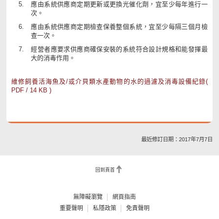
應由系統供應商定期更新或更換光催化劑，宜至少每年進行一
次。
應由系統供應商定期檢查保養整個系統，宜至少每隔三個月檢
查一次。
經營者應要求供應商確保安裝的系統符合設計規格和能發揮最
大的消毒作用。
維修飼養活海魚及/或介貝類水產動物的水的過濾及消毒設備紀錄(
PDF / 14 KB )
最近修訂日期：2017年7月7日
回到頁首
無障礙瀏覽
網頁指南
重要聲明
私隱政策
免責聲明