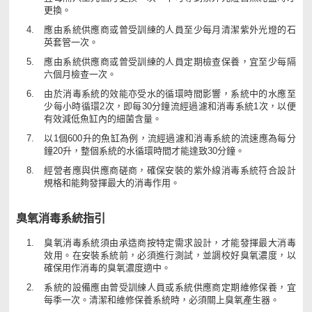
更換。
應由系統供應商或曾受訓練的人員至少每月清潔紫外光燈的石
英套管一次。
應由系統供應商或曾受訓練的人員定期檢查保養，宜至少每隔
六個月檢查一次。
由於消毒系統的效能亦受水的循環時間影響，系統中的水應至
少每小時循環2次，即每30分鐘流經過濾和消毒系統1次，以便
有效減低魚缸內的細菌含量。
以1個600升的魚缸為例，流經過濾和消毒系統的流速應為每分
鐘20升，整個系統的水循環時間才能達致30分鐘。
經營者應與供應商磋商，確保安裝的紫外線消毒系統符合設計
規格和能夠發揮最大的消毒作用。
臭氧消毒系統指引
臭氧消毒系統須由承造商按特定需求設計，才能發揮最大消毒
效用。在安裝系統前，必須進行測試，並調校好臭氧濃度，以
確保用作消毒的臭氧濃度適中。
系統的設備應由曾受訓練人員或系統供應商定期維修保養，宜
每季一次。清潔和維修保養系統時，必須關上臭氧產生器。