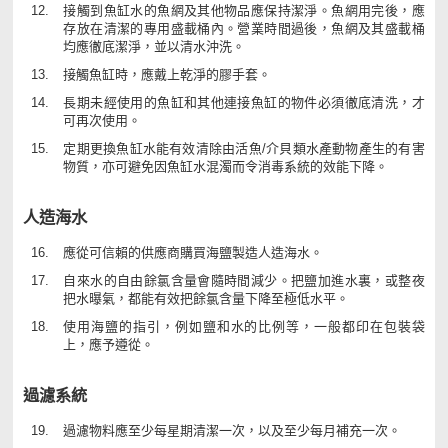
接觸到魚缸水的魚網及其他物品應保持潔淨。魚網用完後，應
存放在清潔的專用盛載桶內。營業時間過後，魚網及其盛載桶
均應徹底潔淨，並以清水沖洗。
接觸魚缸時，應戴上乾淨的膠手套。
長期未經使用的魚缸和其他連接魚缸的物件必須徹底清洗，才
可再次使用。
定期更換魚缸水能有效清除由活魚/介貝類水產動物產生的有害
物質，亦可避免因魚缸水混濁而令消毒系統的效能下降。
人造海水
應從可信賴的供應商購買海鹽製造人造海水。
自來水的自由餘氯含量會隨時間減少。把鹽加進水裏，或整夜
把水曝氣，都能有效把餘氯含量下降至極低水平。
使用海鹽的指引，例如鹽和水的比例等，一般都印在包裝袋
上，應予遵從。
過濾系統
過濾物料應至少每星期清潔一次，以及至少每月補充一次。