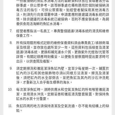
一份被接納的魚缸水消毒方法的最新資料存放在食環署各分區
辦事處，供公眾參考。該等辦事處也備有適用於個別被接納消
毒方法的指引，可供公眾索取。如經營者擬採用其他消毒方
法，則須先行向食環署申請，申請書應附連建議消毒系統的詳
情。除非建議的消毒系統已被接納，否則不應安裝系統，為飼
養供食用活海鮮的魚缸水消毒。
經營者應指派一名員工，專責整個過濾/消毒系統的清洗和維修
保養工作。
所有採用隨附格式記錄的維修保養資料須由專責員工/承辦商填
妥及核證，並存放在處所至少一年。這些資料包括檢查及清潔
過濾/消毒系統、更換和補充濾水介質、更換紫外光燈泡/光管等
詳情。有關記錄應時刻備妥，以便衞生督察隨時提出要求時可
出示，以供查閱及複製。
須定期擦洗和徹底潔淨魚缸內壁，宜至少每星期一次。鋪置於
缸內的沙石和其他裝飾物亦須以同樣方法清潔。擦洗及清潔
後，須把缸內的水全部倒去，並把魚缸及其內的沙石沖洗乾
淨，才重新注入合乎衞生標準的海水。
每次潔淨魚缸時，須將供應水和空氣至魚缸的所有喉管徹底清
潔，並用清水沖洗。定期妥善和徹底清洗整套裝置，對保持魚
缸水的水質十分重要。
魚缸四周的地方須保持清潔及空氣流通，亦不能有結構上的缺
陷。