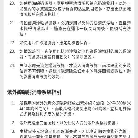
如使用海綿過濾器，應更頻密地清潔和補充過濾物料。此外，
如缸內的水質變差及/或所飼養的活魚數目較多，亦應更頻密地
清潔和補充過濾物料。
假如使用沙粒過濾器，必須定期以反沖方法清洗沙粒，直至污
水變得清澈為止。過濾器在運作一段長時間後，便須補充沙
粒。
如使用活性碳過濾器，應定期檢查保養。
如情況許可，宜使用包括粗沙和幼沙作為過濾物料的層沙過濾
器，而過濾器應設有自動反沖的潔淨裝置。
魚缸水應先流經過濾設施，才流入消毒設施，兩項設施的安裝
位置不可倒轉，這樣才能清除魚缸水中的懸浮固體或微粒，避
免影響消毒設施的效能。
紫外線輻射消毒系統指引
所採用的紫外光燈必須能夠釋放出紫外線Ｃ波段（介乎280納米
與100納米之間），而最高輸出波長應為254納米。宜採用雙筒
式光管及較強光度的紫外光燈。
紫外光燈應完全密封，以免任何人受到紫外線輻射影響。
由於紫外光燈會老化而逐漸失效，因此應定期更換紫外光燈，
宜每隔六至九個月更換一次，不可等到紫外光燈自然耗盡時才