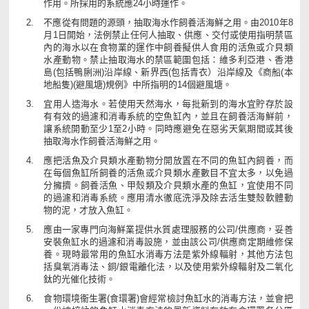
作用。所採用的系統應24小時運作。
不應從有問題的源頭，抽取海水作飼養活海鮮之用。由2010年8
月1日開始，法例禁止任何人抽取、供應、交付或使用指明禁區
內的海水以在食物業的運作中飼養擬供人食用的活魚或介貝類
水產動物。禁止抽取海水的禁區範圍包括：維多利亞港、香港
島(包括鴨脷洲)沿岸線、新界西(包括青衣）沿岸線及《商船(本
地船隻)(避風塘)規例》中所指明的14個避風塘。
宜用人造海水。若使用天然海水，每批新到的海水宜貯存於設
有有效的過濾和消毒系統的空魚缸內，並且在飼養活海鮮前，
讓系統開動至少1至2小時。同時應避免在惡劣天氣期間或其後
抽取海水作飼養活海鮮之用。
應把活魚及介貝類水產動物分開放置在不同的魚缸內飼養，而
在每個魚缸所飼養的活魚或介貝類水產數目不宜太多，以免過
分擁擠。飼養活魚、甲殼類及介貝類水產的魚缸，宜使用不同
的過濾和消毒系統。應用清水徹底洗淨及除去活生雙殼軟體動
物的泥，才放入魚缸。
應由一家專門向海鮮業提供水質處理服務的公司/供應商，妥善
安裝魚缸水的過濾和消毒設施，並由該公司/供應商定期維修保
養。現時最常用的魚缸水消毒方法是紫外線輻射，其他方法包
括臭氧消毒法、銅/銀電離化法，以及使用紫外線輻射及二氧化
鈦的光催化技術。
食物環境衞生署(食環署)會經常檢討魚缸水的消毒方法，並會把