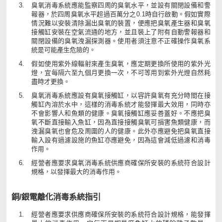
臭氧消毒系統應能監察四周的臭氧水平，並設有關閉設備和警
報器，於四周臭氧水平超過百萬分之0.1時自行啟動。假如實際
情況難以安裝清除漏出臭氧的裝置，便應把臭氧產生器和臭氧
接觸缸安裝在空氣流通的地方，並且裝上了附有自動警報器和
關閉設備的臭氧洩漏探測器。使用者須注意不正確操作臭氧系
統是可能產生危險的。
假如使用紫外線輻射來產生臭氧，應定期更換所使用的紫外光
燈，宜每隔六至九個月更換一次，不可等用到紫外光燈自然耗
盡時才更換。
臭氧消毒系統應設有臭氧接觸缸，以容許臭氧有充分時間在接
觸缸內溶於水中，這樣的消毒系統才能發揮最大效用，同時亦
不會影響人和魚類的健康。臭氧接觸缸應妥善蓋好。不應把臭
氧不斷直接輸入魚缸，因為直接接觸臭氧可損害魚類健康，而
洩漏臭氧也會危及周圍的人的健康。此外亦應避免把臭氧直接
輸入設有過濾設施的魚缸亦應避免，因為這會減低過濾和消毒
作用。
經營者應要求臭氧消毒系統供應商確保所安裝的系統符合設計
規格，以發揮最大的消毒作用。
銅/銀電離化消毒系統指引
經營者應要求供應商確保所安裝的系統符合設計規格，能發揮