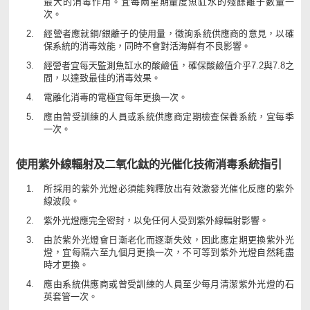
最大的消毒作用。宜每兩星期量度魚缸水的殘餘離子數量一
次。
經營者應就銅/銀離子的使用量，徵詢系統供應商的意見，以確
保系統的消毒效能，同時不會對活海鮮有不良影響。
經營者宜每天監測魚缸水的酸鹼值，確保酸鹼值介乎7.2與7.8之
間，以達致最佳的消毒效果。
電離化消毒的電極宜每年更換一次。
應由曾受訓練的人員或系統供應商定期檢查保養系統，宜每季
一次。
使用紫外線輻射及二氧化鈦的光催化技術消毒系統指引
所採用的紫外光燈必須能夠釋放出有效激發光催化反應的紫外
線波段。
紫外光燈應完全密封，以免任何人受到紫外線輻射影響。
由於紫外光燈會日漸老化而逐漸失效，因此應定期更換紫外光
燈，宜每隔六至九個月更換一次，不可等到紫外光燈自然耗盡
時才更換。
應由系統供應商或曾受訓練的人員至少每月清潔紫外光燈的石
英套管一次。