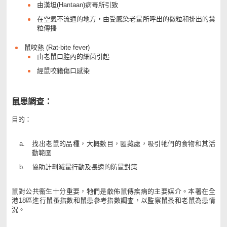
由漢坦(Hantaan)病毒所引致
在空氣不流通的地方，由受感染老鼠所呼出的微粒和排出的糞
粒傳播
鼠咬熱 (Rat-bite fever)
由老鼠口腔內的細菌引起
經鼠咬籍傷口感染
鼠患調查：
目的：
找出老鼠的品種，大概數目，匿藏處，吸引牠們的食物和其活
動範圍
協助計劃滅鼠行動及長遠的防鼠對策
鼠對公共衞生十分重要，牠們是散佈鼠傳疾病的主要媒介。本署在全
港18區進行鼠蚤指數和鼠患參考指數調查，以監察鼠蚤和老鼠為患情
況。