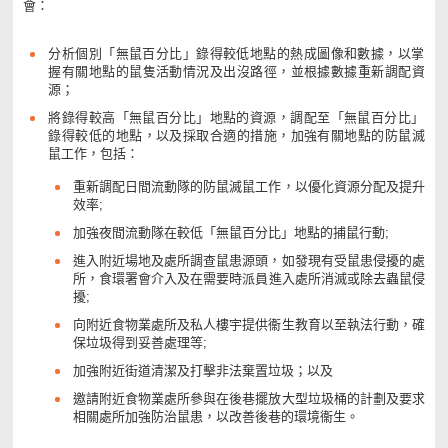
會：
分析個別「無鼠百分比」錄得較低地點的熱成圖像和數據，以掌
握有關地點的鼠隻活動情況及出沒路徑，並根據數據重新調配資
源；
將錄得較高「無鼠百分比」地點的資源，調配至「無鼠百分比」
錄得較低的地點，以及採取合適的措施，加強有關地點的防鼠滅
鼠工作，包括：
重新調配日間流動隊的防鼠滅鼠工作，以優化資源分配及提升
效率;
加強夜間流動隊在較低「無鼠百分比」地點的捕鼠行動;
進入附近場地及處所調查鼠患源頭，如發現有受鼠患侵擾的處
所，食環署會介入及在需要時派員進入處所消滅或除去蟲鼠侵
擾;
向附近食物業處所及私人樓宇提供衞生教育以至執法行動，確
保垃圾得到妥善處理等;
加強附近街道清潔及打擊非法棄置垃圾；以及
邀請附近食物業處所參與在後巷擺放大型垃圾桶的計劃及要求
相關處所加強防治鼠患，以改善後巷的環境衞生。