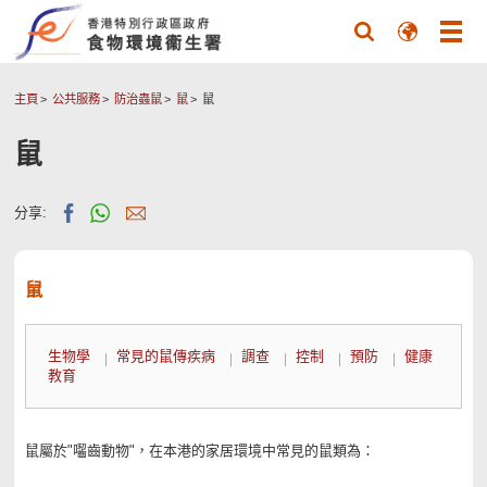
主頁
公共服務
防治蟲鼠
鼠
鼠
鼠
分享:
鼠
生物學
常見的鼠傳疾病
調查
控制
預防
健康
教育
鼠屬於"囓齒動物"，在本港的家居環境中常見的鼠類為：