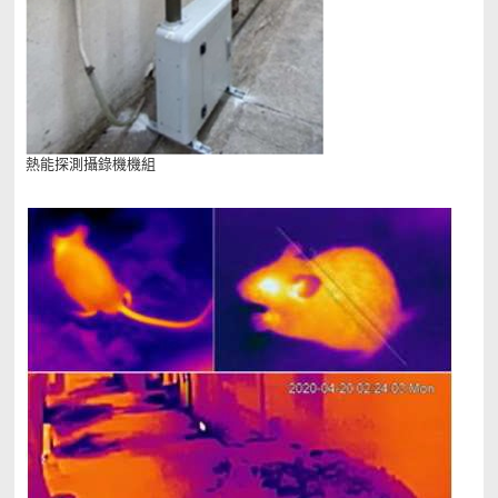
熱能探測攝錄機機組