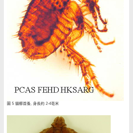
圖 5 貓櫛首蚤, 身長約 2-4亳米