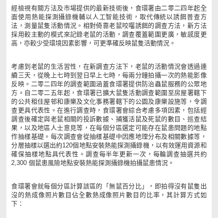
經檢視有關方法及市場提供的最新技術後，食環署由二零二四年起全
面使用熱能探測攝錄機輔以人工智能技術，取代傳統以誘餌普查方
法，測量鼠隻活動情況。相對倚靠老鼠咬囓誘餌的調查方法，新方法
採用較主動的模式來記錄老鼠的活動，調查覆蓋範圍更廣，敏感度更
高，亦較少受環境因素影響，可更準確反映鼠隻活動情況。
考慮到老鼠的生活習性，在新調查方法下，老鼠的活動情況會透過連
續三天，從晚上七時到翌日早上七時，每兩分鐘拍攝一次的熱能影像
反映。二零二四年的調查範圍涵蓋食環署提供防治蟲鼠服務的公眾地
方。自二零二五年起，食環署已擴大鼠隻活動調查範圍至房屋署轄下
的公共租住屋邨和康樂及文化事務署轄下的公園及康樂設施等，令調
查更具代表性。在進行調查時，食環署會綜合考慮多項因素，包括經
調查後確定與老鼠相關的投訴數據、捕獲活鼠及死鼠的數目、巡查結
果，以及地區人士意見等，在每個分區選定可能存在鼠患問題的地點
作抽樣基礎。每次調查會從抽樣基礎中因應地理分布及相關數據等，
分層抽樣以選出約120個地點安裝熱能探測攝錄機，以有效運用資源和
確保抽樣地點具代表性。調查每半年更新一次，每輪調查抽選共約
2,300 個鼠患風險地點安裝熱能探測攝錄機拍攝鼠患情況。
食環署會就每個分區計算該區的「無鼠百分比」，即拍得沒有鼠隻出
沒的熱成像照片數目佔全數熱成像照片數目的比率，其計算方式如
下：