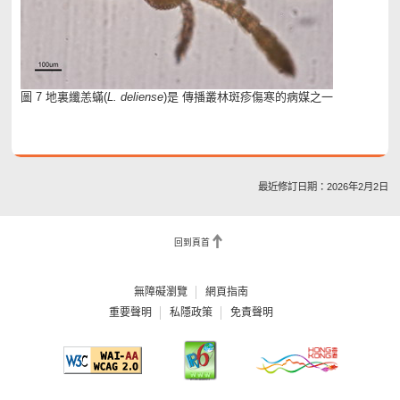
圖 7 地裏纖恙蟎(
L. deliense
)是 傳播叢林斑疹傷寒的病媒之一
最近修訂日期：2026年2月2日
回到頁首
無障礙瀏覽
網頁指南
重要聲明
私隱政策
免責聲明