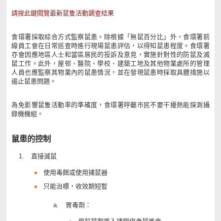
請按此鍵閱覽最新鼠隻活動調查結果
食環署採取綜合方式監察鼠患。除根據「無鼠百分比」外，食環署前
線員工會在日常巡查時進行現場鼠患評估，以得知鼠患程度。食環署
亦會因應地區人士和當區居民的投訴及意見，實施針對性的防鼠及滅
鼠工作。此外，屋邨、醫院、學校、建築工地及其他物業處所的管理
人員也應監察其物業內的鼠患情況，並在發現鼠患時採取具體措施以
遏止鼠患問題。
為免影響鼠隻活動率的準確度，食環署呼籲市民不要干擾熱能探測攝
錄機機組。
鼠患的控制
直接滅鼠
使用毒餌或使用捕鼠器
只能治標，收效期短暫
胃毒劑：