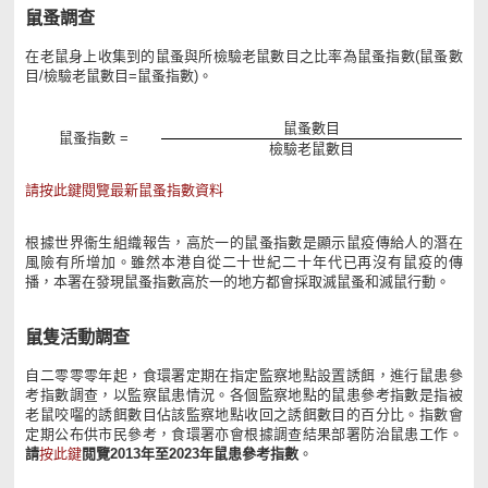
鼠蚤調查
在老鼠身上收集到的鼠蚤與所檢驗老鼠數目之比率為鼠蚤指數(鼠蚤數
目/檢驗老鼠數目=鼠蚤指數)。
鼠蚤數目
鼠蚤指數 =
檢驗老鼠數目
請按此鍵閱覽最新鼠蚤指數資料
根據世界衞生組織報告，高於一的鼠蚤指數是顯示鼠疫傳給人的潛在
風險有所增加。雖然本港自從二十世紀二十年代已再沒有鼠疫的傳
播，本署在發現鼠蚤指數高於一的地方都會採取滅鼠蚤和滅鼠行動。
鼠隻活動調查
自二零零零年起，食環署定期在指定監察地點設置誘餌，進行鼠患參
考指數調查，以監察鼠患情況。各個監察地點的鼠患參考指數是指被
老鼠咬囓的誘餌數目佔該監察地點收回之誘餌數目的百分比。指數會
定期公布供市民參考，食環署亦會根據調查結果部署防治鼠患工作。
請
按此鍵
閲覽2013年至2023年鼠患參考指數
。