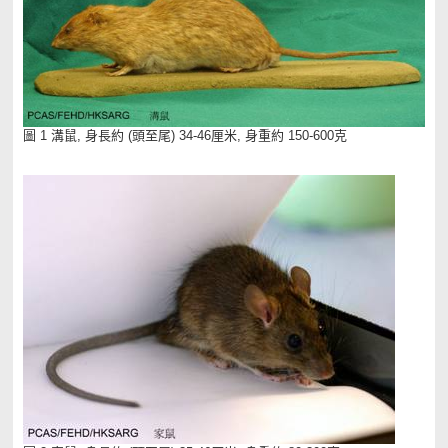
圖 1 溝鼠, 身長約 (頭至尾) 34-46厘米, 身重約 150-600克