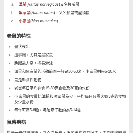
溝鼠
(
Rattus norvegicus
)又名挪威鼠
黑家鼠
(
Rattus rattus
)，又名船鼠或屋頂鼠
小家鼠
(
Mus musculus
)
老鼠的特性
晝伏夜出
擅攀爬，尤其是黑家鼠
跳躍能力高，擅長游泳
溝鼠和黑家鼠的活動範圍一般是30-50米，小家鼠則是5-10米
鼠是雜食性動物
老鼠每日平均進食15-30克食物及30克的水份
小家鼠的食量比溝鼠和黑家鼠為少，平均每日只需大概3克的食物
及少量水份
每年可產5-8胎，每胎產仔數約為5-14隻
鼠傳疾病
鼠是一些致病病毒、立克次氏體、細菌等的貯存宿主，主要透過四種