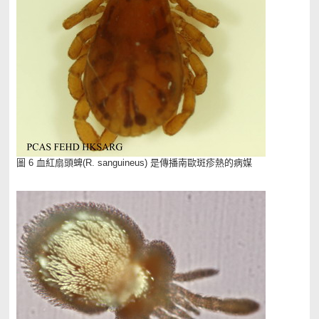
圖 6 血紅扇頭蜱(R. sanguineus) 是傳播南歐斑疹熱的病媒