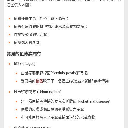
途徑侵入人體：
鼠體外寄生蟲，如蚤、蜱、蟎等；
鼠帶有病原體的排泄物污染水源或食物致病；
直接接觸鼠的排泄物；
鼠咬傷人體所致
常見的鼠傳疾病有
鼠疫 (plague)
由鼠疫耶爾森捍菌(Yersinia pestis)所引致
受感染的
鼠蚤
咬了下一個宿主(老鼠或人類)將疾病傳染
城市斑疹傷寒 (Urban typhus)
是一種由鼠蚤傳播的立克次氏體病(Rickettsial disease)
磨損的皮膚或傷口接觸到受感染之蚤糞
亦可能由於吸入了蚤糞或鼠尿污染的水或食物