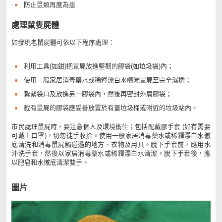
防止鼠類再度為患
處理鼠隻屍體
如發現老鼠屍體可依以下程序處理：
利用工具(如鉗)把鼠屍放進堅韌的膠袋(如垃圾袋)內；
使用一般家居消毒藥水或稀釋漂白水噴灑鼠屍至完全濕透；
紮緊袋口及放進另一膠袋內，然後再密封外層膠袋；
載有鼠屍的膠袋應妥善放置於有蓋垃圾桶或附近的垃圾站內。
市民處理鼠屍時，要注意個人及環境衞生；包括配戴膠手套 (如有需要
可戴上口罩)，切勿徒手收拾。使用一般家居消毒藥水或稀釋漂白水徹
底清洗和消毒鼠屍觸碰過的地方、衣物及用具。脫下手套前，應用水
沖洗手套，然後以家居消毒藥水或稀釋漂白水清潔。脫下手套後，應
以肥皂和水徹底清潔雙手。
圖片