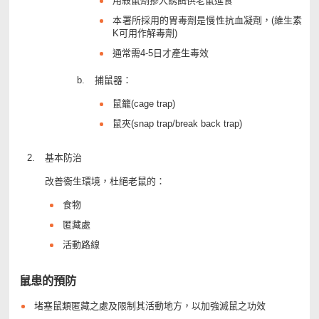
用殺鼠劑摻入誘餌供老鼠進食
本署所採用的胃毒劑是慢性抗血凝劑，(維生素
K可用作解毒劑)
通常需4-5日才產生毒效
捕鼠器：
鼠籠(cage trap)
鼠夾(snap trap/break back trap)
基本防治
改善衞生環境，杜絕老鼠的：
食物
匿藏處
活動路線
鼠患的預防
堵塞鼠類匿藏之處及限制其活動地方，以加強滅鼠之功效