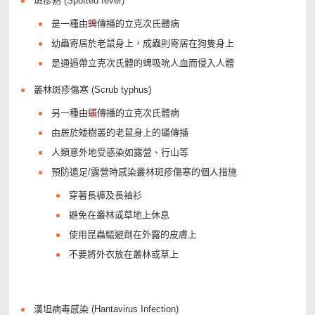
斑疹熱 (Spotted fever)
是一種由
蜱
傳播的立克次氏體病
幼蟲寄居於老鼠身上，成蟲則寄居在狗隻身上
是通過帶立克次氏體的蜱吸吮人血而侵入人體
叢林斑疹傷寒 (Scrub typhus)
另一種由
蟎
傳播的立克次氏體病
由居於矮樹叢的老鼠身上的蟎傳播
人類意外地受惑染如露營、行山等
預防遠足/露營時感染叢林斑疹傷寒的個人措施
穿著長褲及長袖衫
避免在叢林或草地上休息
使用昆蟲驅避劑在外露的皮膚上
不要將外衣放在叢林或草上
漢坦病毒感染 (Hantavirus Infection)