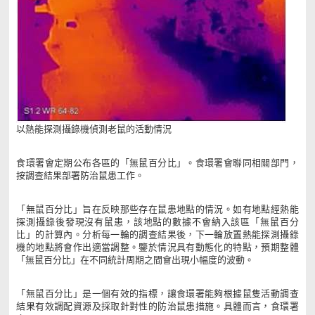
以熱能探測攝錄機偵測老鼠的活動情況
食環署會定期公布各區的「無鼠百分比」。食環署會聯同相關部門，
按調查結果部署防治鼠患工作。
「無鼠百分比」旨在反映那些存在鼠患地點的情況。如有地點經熱能
探測攝錄後發現沒有鼠患，該地點的數據不會納入該區「無鼠百分
比」的計算內。分析每一輪的調查結果後，下一輪放置熱能探測攝錄
機的地點將會作出適當調整。鑒於情況具有動態化的特點，預期整體
「無鼠百分比」在不同統計周期之間會出現小幅度的波動。
「無鼠百分比」是一個有效的指標，讓食環署能夠根據鼠隻活動調查
結果有效調配資源及採取針對性的防治鼠患措施。具體而言，食環署