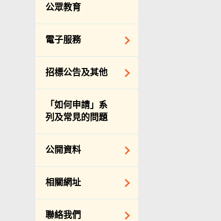
服務承諾
公眾教育
個人資料(私隱)條例
電子服務
網上付款
招標公告及其他
網上牌照服務
招標通告索引
「如何申請」系
主要採購服務預覽
列及常見的問題
申請納入食物環境
衞生署通知名單
公開資料
適用於政府服務合
約承辦商與其僱員
公開資料守則
相關網址
的標準僱傭合約
向公眾提供的免費/
邀請提交意向書
收費資料
相關政府機構
聯絡我們