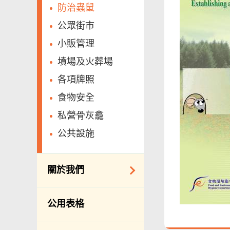
防治蟲鼠
公眾街市
小販管理
墳場及火葬場
各項牌照
食物安全
私營骨灰龕
公共設施
關於我們
組織結構
公用表格
理想與使命