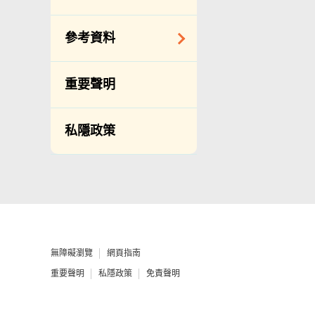
備存紀錄一覽表
相關網站
披露記錄
查詢、建議、要求
參考資料
和投訴
公開資料程序/收費
常用電話號碼
年度整合開放數據
重要聲明
計劃（包含空間數
分區環境衞生辦事
據計劃）
處地址及電話
私隱政策
立法會事務
滲水投訴調查聯合
辦事處 辦公時間、
促進種族平等
地址及聯絡號碼
刊物
政府電話簿
統計
無障礙統籌經理和
無障礙主任
無障礙瀏覽
網頁指南
由食物環境衞生署
重要聲明
私隱政策
免責聲明
辦理作公事用途的
聲明／宣誓