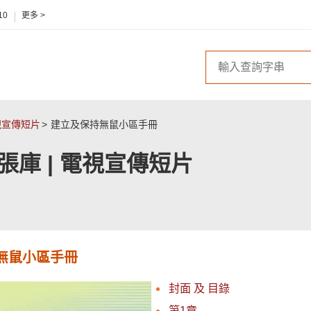
10
更多 >
電視宣傳短片
建立及保持無鼠小區手冊
單張庫 | 電視宣傳短片
無鼠小區手冊
封面 及 目錄
第1章