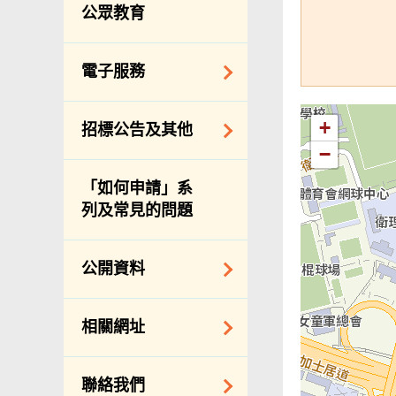
服務承諾
公眾教育
個人資料(私隱)條例
電子服務
網上付款
+
招標公告及其他
網上牌照服務
−
招標通告索引
「如何申請」系
主要採購服務預覽
列及常見的問題
申請納入食物環境
衞生署通知名單
公開資料
適用於政府服務合
約承辦商與其僱員
公開資料守則
相關網址
的標準僱傭合約
向公眾提供的免費/
邀請提交意向書
收費資料
相關政府機構
聯絡我們