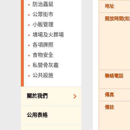
防治蟲鼠
地址
公眾街市
開放時間(如
小販管理
墳場及火葬場
各項牌照
食物安全
私營骨灰龕
公共設施
聯絡電話
傳真
關於我們
備註
組織結構
公用表格
理想與使命