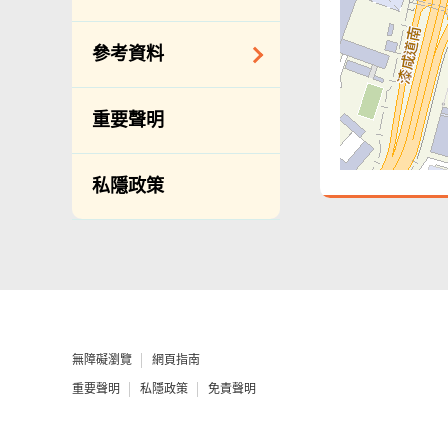
備存紀錄一覽表
相關網站
披露記錄
查詢、建議、要求
參考資料
和投訴
公開資料程序/收費
常用電話號碼
年度整合開放數據
重要聲明
計劃（包含空間數
分區環境衞生辦事
據計劃）
處地址及電話
私隱政策
立法會事務
滲水投訴調查聯合
辦事處 辦公時間、
促進種族平等
地址及聯絡號碼
刊物
政府電話簿
統計
無障礙統籌經理和
無障礙主任
無障礙瀏覽
網頁指南
由食物環境衞生署
重要聲明
私隱政策
免責聲明
辦理作公事用途的
聲明／宣誓