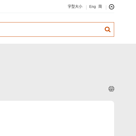
字型大小
Eng
简