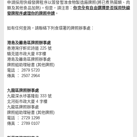
申請採用快線發牌程序以簽發暫准食物製造廠牌照(將已煮熟腸類、肉
類及其他食品加熱)。但是，請注意：
你完全有自由選擇是否採用快線
發牌程序處理你的牌照申請
。
如有任何查詢，請聯絡下列食環署的牌照辦事處：
港島及離島區牌照辦事處
香港灣仔軒尼詩道 225 號
駱克道市政大廈 8字樓
港島及離島區牌照辦事處
牌照組助理秘書 (其他牌照)
電話 ： 2879 5720
傳真 ： 2507 2964
九龍區牌照辦事處
九龍深水埗基隆街 333 號
北河街市政大廈 4 字樓
九龍區牌照辦事處
牌照組助理秘書 (其他牌照)
電話 ： 2729 1298
傳真 ： 2789 0107