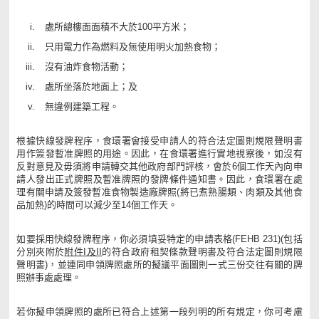
處所總樓面面積不大於100平方米；
只用電力作為燃料及無使用明火加熱食物；
沒有油炸食物活動；
處所坐落於地面上；及
無違例建築工程。
根據快線發牌程序，食環署會接受申請人的符合法定圖則規限聲明書
用作簽發暫准牌照的用途。因此，在食環署進行實地視察後，如沒有
反對意見及毋須將申請轉交其他政府部門評核，會於6個工作天內向申
請人發出正式牌照及暫准牌照的發牌條件通知書。因此，食環署在處
理有關申請及簽發暫准食物製造廠牌照(將已煮熟腸類、肉類及其他食
品加熱)的時間可以減少至14個工作天。
如要採用快線發牌程序，你必須填妥特定的申請表格(FEHB 231)(包括
分別夾附於
附件I及II
的符合政府租契條款聲明書及符合法定圖則規限
聲明書)，並連同申領牌照處所的擬議平面圖則一式三份交往有關的牌
照辦事處處理。
若你擬申領牌照的處所已符合上述第一段列明的所有規定，你可考慮