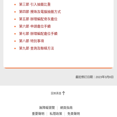
第三節 引入抽籤比重
第四節 攪珠及電腦抽籤方式
第五節 辦理編配骨灰龕位
第六節 申請龕位手續
第七節 辦理編配龕位手續
第八節 特別事項
第九節 查詢及聯絡方法
最近修訂日期：2023年3月8日
回到頁首
無障礙瀏覽
網頁指南
重要聲明
私隱政策
免責聲明