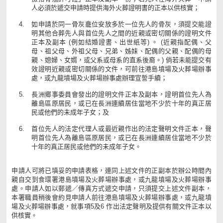
人必須於遞交申請時提供海外火葬證明書的正本以供核實；
如申請於同一骨灰龕位安放多於一位先人的骨灰，須提交能證
明其他合葬先人與首位先人之間的近親或密切關係的證明文件
正本及副本 (例如結婚證書、出世紙等) 。 (近親指配偶、父
母、祖父母、外祖父母、兄弟、姊妹、配偶的父親、配偶的母
親、媳婦、女婿，或父系或母系的直系後裔。) 倘若未能提交有
效證明近親或密切關係的文件，可前往港島墳場及火葬場辦事
處，或九龍墳場及火葬場辦事處辦理宣誓手續；
長洲鄉事委員會發出的證明文件正本及副本，證明首位先人為
離島區原居民，或已在長洲連續居住當地不少於十年的真正居
民或他們的未成年子女；及
首位先人的法定代理人或最近親作出的法定聲明文件正本，聲
明首位先人為離島區原居民，或已在長洲連續居住當地不少於
十年的真正居民或他們的未成年子女。
申請人可將已填妥的申請表格，連同上述文件的正副本於辦公時間內
親自交到食環署港島墳場及火葬場辦事處，或九龍墳場及火葬場辦事
處。申請人如以郵遞／傳真方式遞交申請，只須提交上述文件副本，
本署職員稍後會約見申請人前往港島墳場及火葬場辦事處，或九龍墳
場及火葬場辦事處，就事項5及6 作出法定聲明及提供有關文件正本以
供核實。