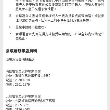
用骨灰龕位，食環署會將其申請從輪候冊內剔除。另外，若有
關先人是安放於其他公眾骨灰龕位的首位先人，申請人其後須
將該骨灰龕位交還予食環署。
食環署並未委託任何機構或人士代為接收或處理申請，或就辦
理申請提供協助。任何人士均不享有任何方便或特權。
重複申請將不獲處理。
食環署會以先到先得方式接受申請編配，直至全部龕位編配售
完為止。
食環署辦事處資料
墳場及火葬場辦事處
港島墳場及火葬場辦事處
地址 : 香港跑馬地黃泥涌道1號J
電話 : 2570 4318
傳真 : 2591 1879
九龍墳場及火葬場辦事處
地址 : 九龍紅磡暢行道6號地下高層
電話 : 2365 5321
傳真 : 2176 4963