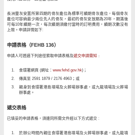
長洲靈灰安置所第四期的骨灰龕位為標準可續期骨灰龕位，每個骨灰
龕位可容納最少兩位先人的骨灰，最初的骨灰安放期為20年，期滿後
可每10年續期一次，每次續期須繳付當時的訂明費用，續期次數沒有
上限。申請詳情如下:
申請表格（FEHB 136）
申請人可透過下列途徑索取申請表格及
遞交申請需知
﹕
食環署網頁 (網址：
www.fehd.gov.hk
)；
傳真至 2591 1879 / 2176 4963；或
親身到食環署港島墳場及火葬場辦事處，或九龍墳場及火葬場
辦事處。
遞交表格
已填妥的申請表格，須連同所需文件經以下方式遞交 :
於辦公時間內親往食環署港島墳場及火葬場辦事處，或九龍墳