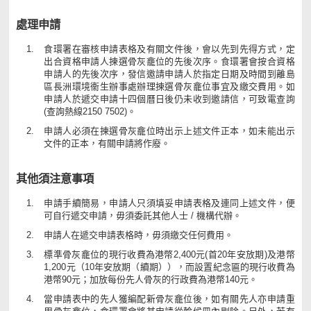
處理申請
食環署在審核申請表格及有關文件後，會以先到先得方式，定
出合資格申請人揀選骨灰龕位的先後次序。食環署會按合資格
申請人的先後次序，發信邀請申請人於指定日期及時間到離島
區長洲環境衞生辦事處辦理揀選骨灰龕位事宜及繳交費用。如
申請人於遞交申請十四個曆日後仍未收到邀請信，可致電查詢
(查詢熱線2150 7502)。
申請人必須在揀選骨灰龕位時出示上述文件正本，如未能出示
文件的正本，有關申請將作廢。
其他須注意事項
申請手續簡易，申請人只須填妥申請表格及連同上述文件，便
可自行遞交申請，毋須委託其他人士 / 機構代辦。
申請人在遞交申請表格時，毋須繳交任何費用。
標準骨灰龕位的現行收費為港幣2,400元(首20年安放期)及港幣
1,200元（10年安放期（續期）），而設置紀念匾的現行收費為
港幣90元；加放每份先人骨灰的行政費為港幣140元。
當申請表中的先人獲編配新骨灰龕位後，如有關先人亦申請重