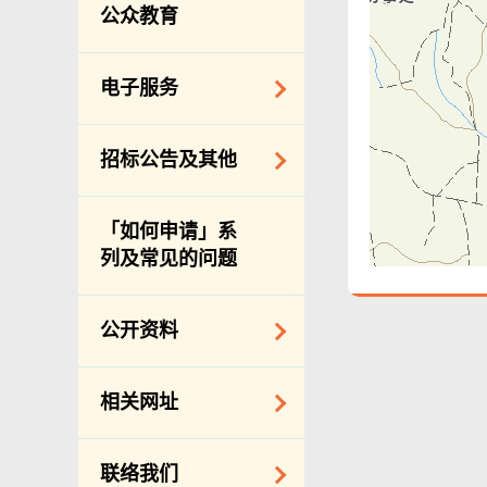
服务承诺
公众教育
个人资料(私隐)条例
电子服务
网上付款
招标公告及其他
网上牌照服务
招标通告索引
「如何申请」系
主要采购服务预览
列及常见的问题
申请纳入食物环境
卫生署通知名单
公开资料
适用于政府服务合
约承办商与其雇员
公开资料守则
相关网址
的标准雇佣合约
向公众提供的免费/
邀请提交意向书
收费资料
相关政府机构
联络我们