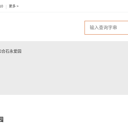
10
更多 >
 和合石永爱园
园