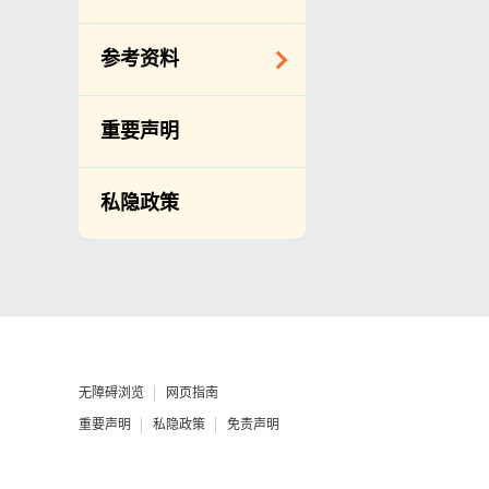
备存纪录一览表
相关网站
披露记录
查询、建议、要求
参考资料
和投诉
公开资料程序/收费
常用电话号码
年度整合开放数据
重要声明
计划（包含空间数
分区环境衞生办事
据计划）
处地址及电话
私隐政策
立法会事务
渗水投诉调查联合
办事处 办公时间、
促进种族平等
地址及联络号码
刊物
政府电话簿
统计
无障碍统筹经理和
无障碍主任
无障碍浏览
网页指南
由食物环境卫生署
重要声明
私隐政策
免责声明
办理作公事用途的
声明／宣誓