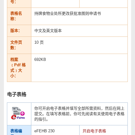
号：
表格名
持牌食物业处所更改获批准图则申请书
称：
版本：
中文及英文版本
文件页
10 页
数：
档案
692KB
﹝Pdf 格
式﹞大
小：
电子表格
你可开启电子表格并填写全部所需资料，然后在网上
提交。在填写表格前，你可先阅读有关使用电子表格
的指引。
表格编
eFEHB 230
开启电子表格