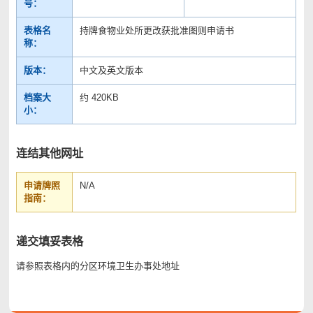
号：
表格名
持牌食物业处所更改获批准图则申请书
称：
版本：
中文及英文版本
档案大
约 420KB
小：
连结其他网址
申请牌照
N/A
指南：
递交填妥表格
请参照表格内的分区环境卫生办事处地址