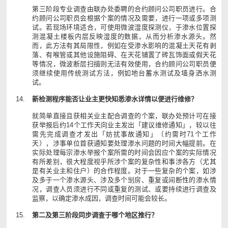
第三阶段专业调查由联办处委聘的合约顾问公司职员进行。合
约顾问公司职员会根据个案的情况及需要，进行一项或多项测
试。若现场环境适合，可使用微波湿度探测仪，于渗水位置探
测混凝土楼板内层反映湿度的数据，从而分析渗水源头。然
而，此方法有其局限性，例如在受渗水影响的混凝土天花有剥
落、有喉管或其他设施阻碍、在天花铺置了砖瓦饰面或假天花
等情况，微波断层扫描则无法有效使用，合约顾问公司职员便
须继续使用传统测试方法，例如地台蓄水测试及墙身洒水测
试。
新检测程序能否让业主更快知悉渗水详情以便进行维修？
就简单直接且获相关业主配合调查的个案，联办处预计可在接
获举报后约14个工作天向业主发出「建议维修通知」，较以往
需先完成调查才发出「妨扰事故通知」（约需时71个工作
天），涉事单位首获通知要处理渗水问题的时间大幅提前。在
实际处理每宗渗水举报个案所需的时间会因应个案的实际情况
有所差别，很大程度视乎所涉个案的复杂性和事涉各方（尤其
是有关业主和住户）的合作程度。对于一些复杂的个案，如涉
及多于一个渗水源头、涉及多个㓥房、重复或间断性的渗水情
况，调查人员须进行不同或重复的测试、或要持续进行调查及
监察，以确定渗水成因，调查时间可能会较长。
第二及第三阶段同步调查于哪个地区推行？