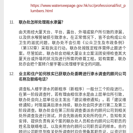
https://www.waterseepage.gov.hk/sc/professional/list_p
lumbers.html
联办处怎样处理雨水渗漏？
由天雨经大厦天台、平台、露台、外墙或窗户所引致的渗漏，
以及供水喉管破损引致渗水，在正常情况下，皆不会构成公众
卫生的滋扰问题，联办处不会引用《公众卫生及市政条例》
（第132章）采取执法行动。联办处按既定程序需停止跟进个
案。尽管如此，联办处会劝喻大厦业主立案法团安排检查其大
厦天台或外墙的状况及进行所需的修葺工程。如有需要，联办
处亦会把个案转介屋宇署以处理楼宇安全的问题。
业主和住户如何核实已获联办处委聘进行渗水调查的顾问公司
名称及联络电话？
调查私人楼宇渗水的新程序（新程序）一般分三个阶段进行。
在第一阶段调查时，若有理由相信渗水是由上层单位所引致，
联办处会向上层单位业主发出「建议维修通知」。若「建议维
修通知」时限届满后渗水持续，联办处会同步进行第二及第三
阶段调查。联办处会在第三阶段调查委派合约顾问公司到相关
处所调查及进行测试，并会先致函有关处所的住户，告知有关
安排、提供负责有关个案的联办处人员和合约顾问公司职员的
姓名及联络电话，以及夹附合约顾问公司职员证的样本。合约
顾问公司职员到有关处所调查时均会带备其职员证，以资识别