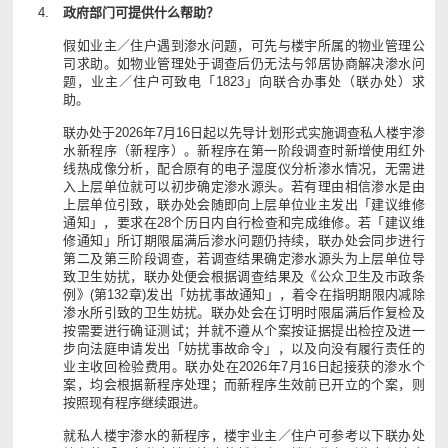
政府部门可提供什么帮助？
假如业主／住户遇到渗水问题，可先与楼宇所属的物业管理公
司求助。如物业管理处于调查后仍无法与邻居协商解决渗水问
题，业主／住户可致电「1823」向联合办事处（联办处）求
助。
联办处于2026年7月16日起以先导计划形式实施调查私人楼宇渗
水新程序（新程序）。新程序在第一阶段调查时新增使用红外
线热成像分析，配合原有的电子湿度仪分析渗水情况，无需进
入上层单位就可以初步确定渗水源头。若有理由相信渗水是由
上层单位引致，联办处会随即向上层单位业主发出「建议维修
通知」，要求在28个历日内自行检查和完成维修。若「建议维
修通知」所订期限届满后渗水问题仍持续，联办处会同步进行
第二及第三阶段调查，若调查结果确定渗水源头为上层单位导
致卫生妨扰，联办处便会根据调查结果及《公众卫生及市政条
例》(第132章)发出「妨扰事故通知」，着令在指明期限内减除
渗水所引致的卫生妨扰。联办处会在订明时限届满后作复检及
按需要进行确证测试；并就不遵从个案按证据提出检控及进一
步向法庭申请发出「妨扰事故命令」，以及向没有履行责任的
业主收回检验费用。联办处在2026年7月16日起接获的渗水个
案，均会根据新程序处理；而新程序生效前已开立的个案，则
按照现有程序继续跟进。
就私人楼宇渗水的新程序，楼宇业主／住户可参考以下联办处