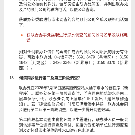
及供公众核实其身分。该职员证由联办处签发，并列出联办处
及合约顾问公司的联络电话，以便公众查询。
获联办处委聘进行渗水调查的合约顾问公司名单及联络电话如
下：
获联合办事处委聘进行渗水调查的顾问公司名单及联络电
话
如对任何联办处信件的真确性或合约顾问公司职员的身分有怀
疑，可致电联办处（电话号码：3691 8479（香港区）；3156
1942（九龙区）；3426 3346（新界东）；3150 8370（新界
西））。
何谓同步进行第二及第三阶段调查？
联办处在2026年7月16日起实施调查私人楼宇渗水的新程序（新
程序）。联办处在第一阶段调查时，若有理由相信渗水是由上
层单位所引致，联办处会向上层单位业主发出「建议维修通
知」。若「建议维修通知」时限届满后渗水持续，联办处会同
步进行第二及第三阶段调查，以进一步提升调查效率。
第二阶段基本调查由食物环境卫生署进行，联办处人员一般会
到访涉事单位进行调查及测试，包括对受影响单位进行湿度监
测及对怀疑渗水单位的排水口进行色水测试。