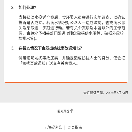
如何处理?
当接获滴水投诉个案后，食环署人员会进行实地调查，以确认
投诉是否成立。若滴水情况对公众人士造成滋扰，查找滴水源
头及采取进一步跟进行动。若有关个案涉及本署以外的工作范
畴，会转介予相关部门跟进 (例如:破损供水喉管、破损外露/外
墙排水管)。
在甚么情况下会发出妨扰事故通知书？
倘若证明妨扰事故属实，并确定造成妨扰人士的身分，便会把
「妨扰事故通知」送交有关负责人。
最近修订日期：2026年7月23日
回到页首
无障碍浏览
网页指南