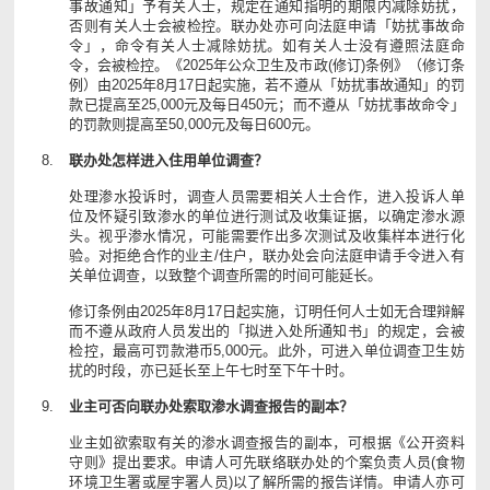
事故通知」予有关人士，规定在通知指明的期限内减除妨扰，
否则有关人士会被检控。联办处亦可向法庭申请「妨扰事故命
令」，命令有关人士减除妨扰。如有关人士没有遵照法庭命
令，会被检控。《2025年公众卫生及市政(修订)条例》（修订条
例）由2025年8月17日起实施，若不遵从「妨扰事故通知」的罚
款已提高至25,000元及每日450元；而不遵从「妨扰事故命令」
的罚款则提高至50,000元及每日600元。
联办处怎样进入住用单位调查？
处理渗水投诉时，调查人员需要相关人士合作，进入投诉人单
位及怀疑引致渗水的单位进行测试及收集证据，以确定渗水源
头。视乎渗水情况，可能需要作出多次测试及收集样本进行化
验。对拒绝合作的业主/住户，联办处会向法庭申请手令进入有
关单位调查，以致整个调查所需的时间可能延长。
修订条例由2025年8月17日起实施，订明任何人士如无合理辩解
而不遵从政府人员发出的「拟进入处所通知书」的规定，会被
检控，最高可罚款港币5,000元。此外，可进入单位调查卫生妨
扰的时段，亦已延长至上午七时至下午十时。
业主可否向联办处索取渗水调查报告的副本？
业主如欲索取有关的渗水调查报告的副本，可根据《公开资料
守则》提出要求。申请人可先联络联办处的个案负责人员(食物
环境卫生署或屋宇署人员)以了解所需的报告详情。申请人亦可