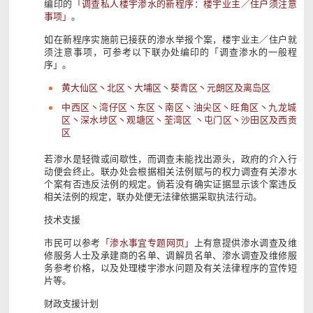
编印的
「调查私人楼宇渗水的新程序：楼宇业主／住户须注意
事项」
。
如在新程序实施前已接获的渗水举报个案，楼宇业主／住户就
须注意事项，可参考以下联办处编印的「调查渗水的一般程
序」。
黄大仙区丶北区丶大埔区丶葵青区丶元朗区及离岛区
中西区丶湾仔区丶东区丶南区丶油尖区丶旺角区丶九龙城
区丶深水埗区丶观塘区丶荃湾区 丶屯门区丶沙田区及西贡
区
若渗水是轻微或间歇性，而调查未能找出源头，政府的介入行
动便会终止。联办处会根据相关法例赋与的权力调查有关渗水
个案有否违反法例的规定。倘若没有确实证据显示该个案违反
相关法例的规定，联办处便无法律依据采取执法行动。
技术支援
市民可以参考
「渗水事宜专题网页」
上有意提供渗水调查及维
修服务人士及承建商的名单、调解员名单、渗水调查及维修服
务参考价格，以及处理楼宇渗水问题及有关法律程序的宣传短
片等。
财政支援计划