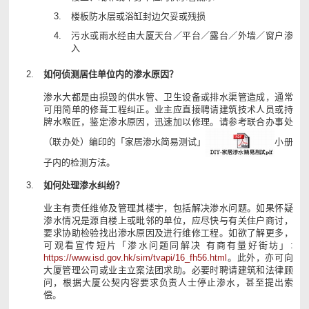
楼板防水层或浴缸封边欠妥或残损
污水或雨水经由大厦天台／平台／露台／外墙／窗户渗
入
如何侦测居住单位内的渗水原因？
渗水大都是由损毁的供水管、卫生设备或排水渠管造成，通常
可用简单的修葺工程纠正。业主应直接聘请建筑技术人员或持
牌水喉匠，鉴定渗水原因，迅速加以修理。请参考联合办事处
（联办处）编印的「家居渗水简易测试」
小册
子内的检测方法。
如何处理渗水纠纷？
业主有责任维修及管理其楼宇，包括解决渗水问题。如果怀疑
渗水情况是源自楼上或毗邻的单位，应尽快与有关住户商讨，
要求协助检验找出渗水原因及进行维修工程。如欲了解更多，
可观看宣传短片「渗水问题同解决 有商有量好街坊」:
https://www.isd.gov.hk/sim/tvapi/16_fh56.html
。此外，亦可向
大厦管理公司或业主立案法团求助。必要时聘请建筑和法律顾
问，根据大厦公契内容要求负责人士停止渗水，甚至提出索
偿。