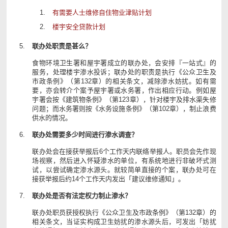
有需要人士维修自住物业津贴计划
楼宇安全贷款计划
联办处职责是甚么？
食物环境卫生署和屋宇署成立的联办处，会安排『一站式』的
服务，处理楼宇渗水投诉；联办处的职责是执行《公众卫生及
市政条例》（第132章）的相关条文，减除渗水妨扰。如有需
要，亦会转介个案予屋宇署或水务署，作出相应行动。例如屋
宇署会按《建筑物条例》（第123章），针对楼宇及排水渠失修
问题；而水务署则按《水务设施条例》（第102章），制止浪费
供水的情况。
联办处需要多少时间进行渗水调查？
联办处会在接获举报后6个工作天内联络举报人。职员会先作现
场视察，然后进入怀疑渗水的单位，有系统地进行非破坏式测
试，以尝试确定渗水源头。就较简单直接的个案，联办处可在
接获举报后约14个工作天内发出「建议维修通知」。
联办处是否有法定权力制止渗水？
联办处职员获授权执行《公众卫生及市政条例》（第132章）的
相关条文，当证实构成卫生妨扰的渗水源头后，可发出「妨扰