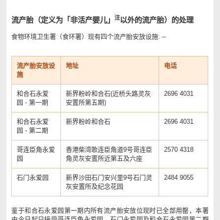
注
流产胎（定义为「非活产婴儿」
以外的流产胎）的处理
食物环境卫生署（食环署）现有四个流产胎安放设施: –
流产胎安放设
地址
电话
施
和合石永爱
新界粉岭和合石(近桥头路灵灰
2696 4031
园 - 第一期
安置所第五期)
和合石永爱
新界粉岭和合石
2696 4031
园 - 第二期
哥连臣角永爱
香港柴湾歌连臣角道9号哥连臣
2570 4318
园
角灵灰安置所近第五及六座
石门永爱园
新界沙田石门安兴里9号石门灵
2484 9055
灰安置所及纪念花园
鉴于和合石永爱园第一期内所有流产胎安放位现时已全部用罄，本署
由今日起只接受哥连臣角永爱园、石门永爱园及和合石永爱园第二期