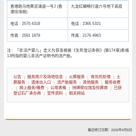
香港跑马地黄泥涌道一号J (香
九龙红磡畅行道六号地下高层
港坟场侧)
电话 : 2570 4318
电话 : 2365 5321
传真 : 2591 1879
传真 : 2176 4963
注：「非活产婴儿」定义为获发根据《生死登记条例》(第174章)表格
13所指的婴儿非活产证明书的流产胎。
公告
服务简介及场地信息
火葬服务
骨灰的处理
土
葬服务
遗体出入口
流产胎服务
其他服务
服务收费
网上服务/缴费
公用表格
持牌殡仪馆及殓葬商
已获
登记石厂承办商
宣传资料
相关网站
最近修订日期：2026年4月8日