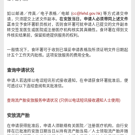
如以邮递／传真／电子表格／电邮 (
cc@fehd.gov.hk
) 等方式递交申
请，只须提交上述文件副本。
在安放当日，申请人必须带同上述文件
正
本交予食环署职员核对，否则食环署可就申请人已提交的文件副本
转交签发医生或医院或注册医疗机构核实其真确性。食环署在得到文
件核实结果前，保留拒绝提供服务的权利。
一般情况下，食环署可于收到已填妥申请表格及所须证明文件日期起
计五个工作天内批核。这项安放服务的费用全免。
查询申请状况
申请人若选择以电话短讯形式接收通知，在申请获食环署批准后，便
可透过以下连结查阅有关批准信。
查询流产胎安放服务申请状况 (只供以电话短讯接收通知人士使用)
安放流产胎
在申请获得批准后，申请人须联络有关医院／注册医疗机构，自行安
排在已批准的安放日期当日从持有流产胎当局／人士领取流产胎并随