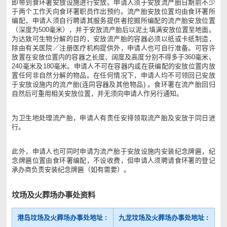
即带到食环署安放设施进行安放。申请人须于安放流产胎日期前不少
于两个工作天向食环署职员作出预约。流产胎安放位置均由食环署所
编配，申请人须自行聘请其服务提供者挖掘所编配的流产胎安放位置
（深度为500毫米），并于安放流产胎后以泥土填满安放位置至地面。
为达致可生物分解的目的，安放流产胎的容器必须以纸或卡纸制造，
除由有关医院／注册医疗机构提供外，申请人也可自行准备。可容许
放置在安放位置内的容器之长度、阔度及高度分别不得多于360毫米、
240毫米及180毫米。申请人不可在容器内或在获编配的安放位置内放
置任何非自然分解的物品。在任何情况下，申请人均不可领回已安放
于安放设施内的流产胎(连同容器及其他物品) 。食环署在流产胎回归
自然后可重用相关安放位置，并无须向申请人作另行通知。
为卫生地处理流产胎，申请人有责任安排领取流产胎及安放于同日进
行。
此外，申请人也可同时申请为流产胎于安放设施内安装纪念牌匾，纪
念牌匾位置由食环署编配，不设收费，但申请人须聘请食环署的登记
承办商负责安装纪念牌匾（如有需要）。
坟场及火葬场办事处资料
港岛坟场及火葬场办事处地址 :
九龙坟场及火葬场办事处地址 :