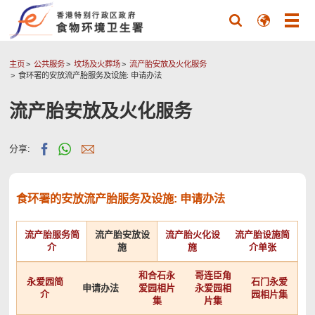
主页
公共服务
坟场及火葬场
流产胎安放及火化服务
食环署的安放流产胎服务及设施: 申请办法
流产胎安放及火化服务
分享:
食环署的安放流产胎服务及设施: 申请办法
流产胎服务简
流产胎安放设
流产胎火化设
流产胎设施简
介
施
施
介单张
和合石永
哥连臣角
永爱园简
石门永爱
申请办法
爱园相片
永爱园相
介
园相片集
集
片集