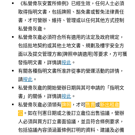
《私營骨灰安置所條例》已經生效，任何人士必須
取得指明文書，包括牌照、豁免書或暫免法律責任
書，才可營辦、維持、管理或以任何其他方式控制
私營骨灰龕。
私營骨灰龕必須符合所有適用的法定及政府規定，
包括批地契約或其他土地文書、規劃及樓宇安全方
面以及提交管理方案(牌照申請適用)等要求，方可獲
發指明文書，詳情請
按此
。
有關各種指明文書所准許從事的營運活動的詳情，
請
按此
。
私營骨灰龕的開始營辦日期與其可申請的「指明文
書」的關係，詳情請
按此
。
私營骨灰龕必須領有
牌照
，才可
售賣
或
新出租龕
位
。如在刊憲日期或之後訂立龕位出售協議，營辦
人必須與買方訂立書面協議，並且符合條例要求，
包括協議內容須涵蓋條例訂明的資料、建議及必備