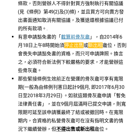
條款，否則營辦人不得針對買方強制執行有關協議
(見《條例》第49(2)及(3)條)，並且買方可向賣方發
出書面通知取消有關協議，及獲退還根據協議已付
的所有款項。.
有意申請豁免書的「
截算前骨灰龕
」，自2014年6
月18日上午8時開始須
停止出售
或
新出租
龕位，否則
會喪失申請豁免書的資格，而只可申請牌照。換言
之，必須符合新法例下較嚴格的要求，才能營辦這
些骨灰龕。
那些緊接條例生效前正在營運的骨灰龕可享有寬限
期(一般為由條例刊憲日起計9個月, 即2017年6月30
日至2018年3月29日) 。如就這類骨灰龕申請「暫免
法律責任書」，並在9個月屆滿時已提交申請，則寬
限期可延至該申請獲最終了結或被撤回時。在寬限
期内，合資格的私營骨灰龕可在沒有指明文書的情
況下繼續營辦，但
不得
出售或新出租
龕位。