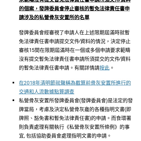
的個案，發牌委員會停止審核的暫免法律責任書申
請涉及的私營骨灰安置所的名單
發牌委員會經審視了申請人在上述限期屆滿時就暫
免法律責任書申請提交文件∕資料的情況，決定停止
審核15間在限期屆滿時在一個或多個申請要求範疇
沒有提交暫免法律責任書申請所須提交的文件∕資料
的暫免法律責任書申請。有關詳情請
按此
。
在2018年清明節就聲稱為截算前骨灰安置所進行的
交通和人流數據點算調查
私營骨灰安置所發牌委員會(發牌委員會)是法定的發
牌當局，考慮及決定私營骨灰龕的各種指明文書(即
牌照、豁免書和暫免法律責任書)的申請。而食環署
則負責處理有關執行《私營骨灰安置所條例》的事
宜, 包括協助委員會處理指明文書的申請。