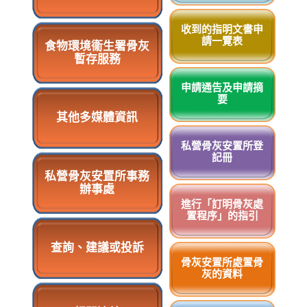
收到的指明文書申
請一覽表
食物環境衞生署骨灰
暫存服務
申請通告及申請摘
要
其他多媒體資訊
私營骨灰安置所登
記冊
私營骨灰安置所事務
辦事處
進行「訂明骨灰處
置程序」的指引
查詢、建議或投訴
骨灰安置所處置骨
灰的資料