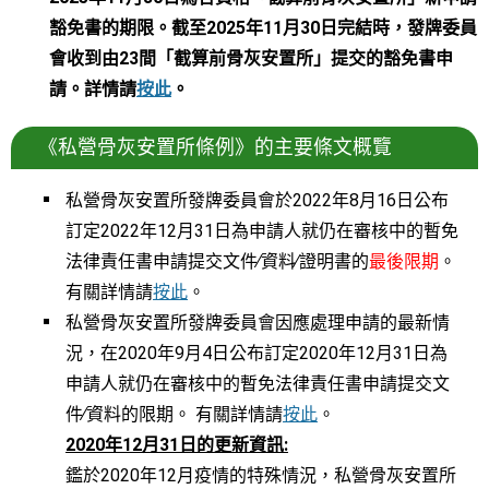
申請通告及申請摘
豁免書的期限。截至2025年11月30日完結時，發牌委員
要
會收到由23間「截算前骨灰安置所」提交的豁免書申
其他多媒體資訊
請。詳情請
按此
。
私營骨灰安置所登
記冊
《私營骨灰安置所條例》的主要條文概覽
私營骨灰安置所事務
辦事處
私營骨灰安置所發牌委員會於2022年8月16日公布
進行「訂明骨灰處
置程序」的指引
訂定2022年12月31日為申請人就仍在審核中的暫免
法律責任書申請提交文件∕資料∕證明書的
最後限期
。
查詢、建議或投訴
有關詳情請
按此
。
骨灰安置所處置骨
私營骨灰安置所發牌委員會因應處理申請的最新情
灰的資料
況，在2020年9月4日公布訂定2020年12月31日為
相關連結
申請人就仍在審核中的暫免法律責任書申請提交文
更改經批准圖則或
規限指明文書條件
件∕資料的限期。 有關詳情請
按此
。
的申請通告及申請
2020年12月31日的更新資訊:
摘要
鑑於2020年12月疫情的特殊情況，私營骨灰安置所