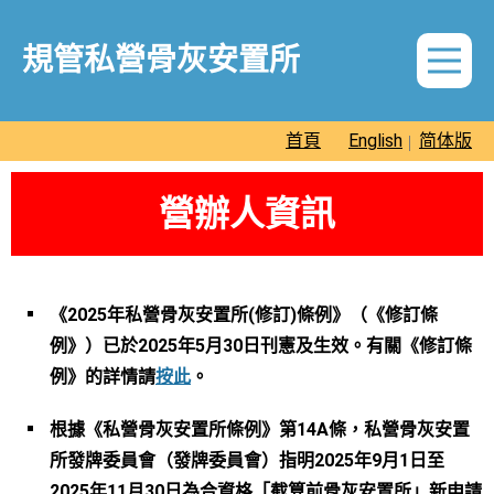
跳
至
營辦人資訊
新聞公報
內
規管私營骨灰安置所
容
私營骨灰安置所發
牌委員會
首頁
English
简体版
關鍵日期
根據《條例》第
營辦人資訊
14A條申請豁免書
的申請指引及表格
常見問題
根據《條例》第14
《2025年私營骨灰安置所(修訂)條例》（《修訂條
條申請牌照及其他
指明文書的申請指
例》）已於2025年5月30日刊憲及生效。有關《修訂條
其他處理先人骨灰方
引及表格
法
例》的詳情請
按此
。
收到的指明文書申
根據《私營骨灰安置所條例》第14A條，私營骨灰安置
請一覽表
食物環境衞生署骨灰
所發牌委員會（發牌委員會）指明2025年9月1日至
暫存服務
2025年11月30日為合資格「截算前骨灰安置所」新申請