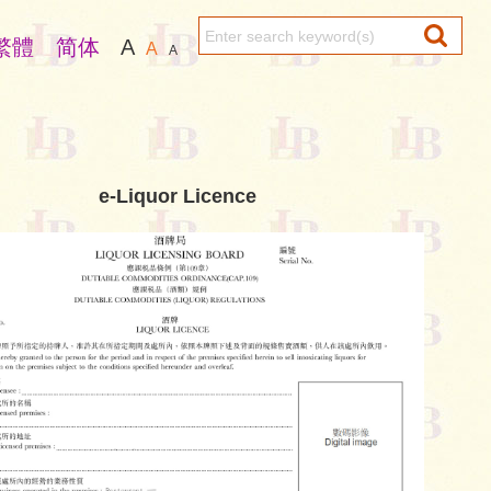
繁體
简体
A
A
A
e-Liquor Licence